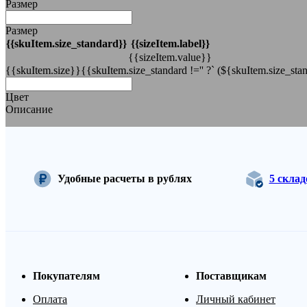
Размер
Размер
{{skuItem.size_standard}}
{{sizeItem.label}}
{{sizeItem.value}}
{{skuItem.size}}{{skuItem.size_standard !='' ?` (${skuItem.size_stan
Цвет
Описание
Удобные расчеты в рублях
5 скла
Покупателям
Поставщикам
Оплата
Личный кабинет