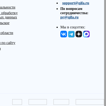
support@qifa.ru
альности
По вопросам
 обработку
сотрудничества:
ых данных
pr@qifa.ru
льское
Мы в соцсетях:
 области
 по сайту
а