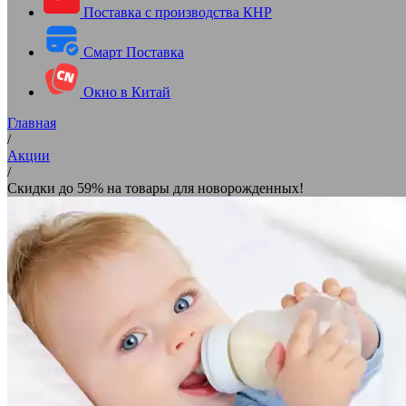
Поставка с производства КНР
Смарт Поставка
Окно в Китай
Главная
/
Акции
/
Скидки до 59% на товары для новорожденных!