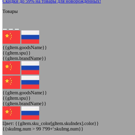
Скидки до 59% на товары для новорожденных!
Товары
{{gItem.goodsName}}
{{gItem.spu}}
{{gItem.brandName}}
{{gItem.goodsName}}
{{gItem.spu}}
{{gItem.brandName}}
Цвет:
{{gItem.sku_color[gItem.skuIndex].color}}
{{skuImg.num > 99 ?'99+':skuImg.num}}