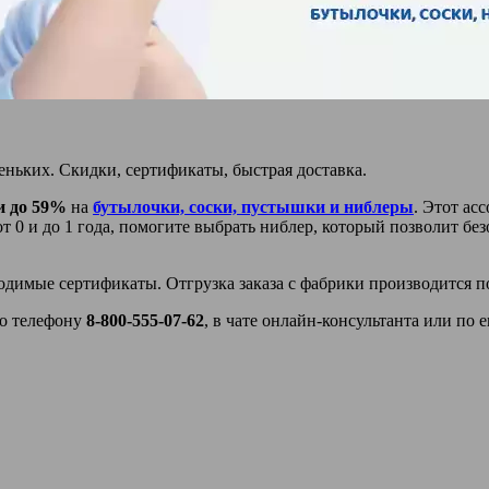
ньких. Cкидки, сертификаты, быстрая доставка.
и до 59%
на
бутылочки, соски, пустышки и ниблеры
. Этот ас
т 0 и до 1 года, помогите выбрать ниблер, который позволит б
имые сертификаты. Отгрузка заказа с фабрики производится пос
по телефону
8-800-555-07-62
, в чате онлайн-консультанта или по e