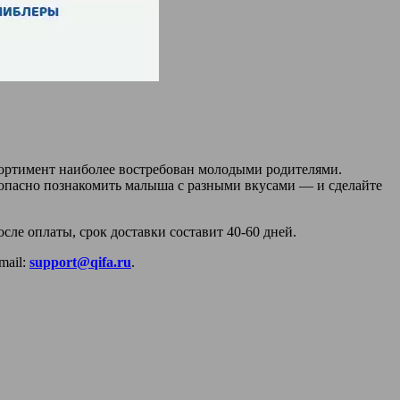
сортимент наиболее востребован молодыми родителями.
езопасно познакомить малыша с разными вкусами — и сделайте
ле оплаты, срок доставки составит 40-60 дней.
mail:
support@qifa.ru
.