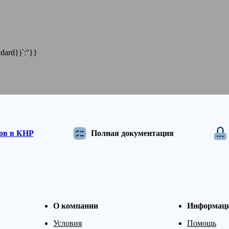
dard})`:''}}
дов в КНР
Полная документация
О компании
Информац
Условия
Помощь