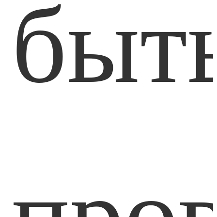
быт
про