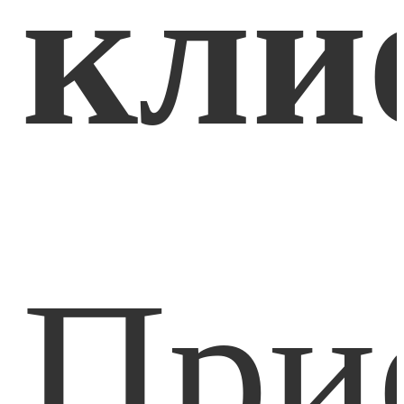
кли
При