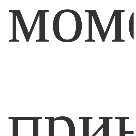
мом
при