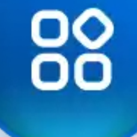
при
Тов