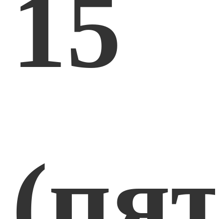
15
(пя