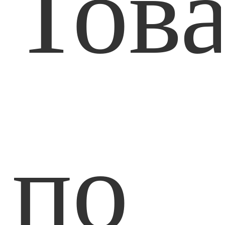
Тов
по