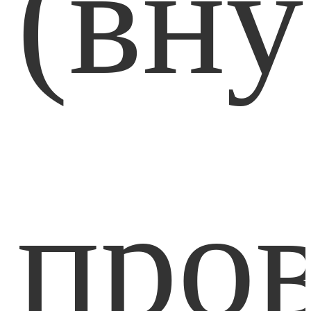
(вн
пров