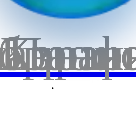
бранн
лавная
Корзи
Проф
Пок