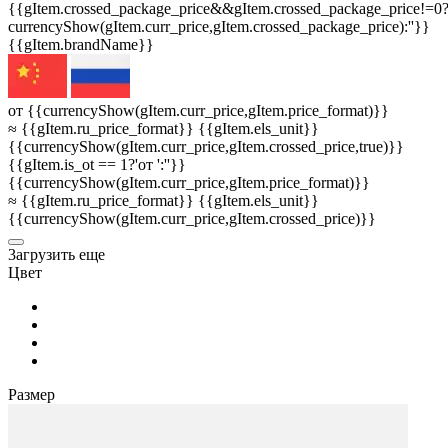
{{gItem.crossed_package_price&&gItem.crossed_package_price!=0
currencyShow(gItem.curr_price,gItem.crossed_package_price):''}}
{{gItem.brandName}}
от {{currencyShow(gItem.curr_price,gItem.price_format)}}
≈ {{gItem.ru_price_format}} {{gItem.els_unit}}
{{currencyShow(gItem.curr_price,gItem.crossed_price,true)}}
{{gItem.is_ot == 1?'от ':''}}
{{currencyShow(gItem.curr_price,gItem.price_format)}}
≈ {{gItem.ru_price_format}} {{gItem.els_unit}}
{{currencyShow(gItem.curr_price,gItem.crossed_price)}}
3агрузить еще
Цвет
Размер