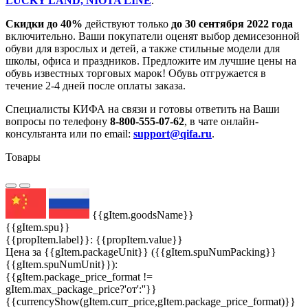
LUCKY LAND, NIOTA LINE
.
Скидки до 40%
действуют только
до 30 сентября 2022 года
включительно. Ваши покупатели оценят выбор демисезонной
обуви для взрослых и детей, а также стильные модели для
школы, офиса и праздников. Предложите им лучшие цены на
обувь известных торговых марок! Обувь отгружается в
течение 2-4 дней после оплаты заказа.
Специалисты КИФА на связи и готовы ответить на Ваши
вопросы по телефону
8-800-555-07-62
, в чате онлайн-
конcультанта или по email:
support@qifa.ru
.
Товары
{{gItem.goodsName}}
{{gItem.spu}}
{{propItem.label}}: {{propItem.value}}
Цена за {{gItem.packageUnit}} ({{gItem.spuNumPacking}}
{{gItem.spuNumUnit}}):
{{gItem.package_price_format !=
gItem.max_package_price?'от':''}}
{{currencyShow(gItem.curr_price,gItem.package_price_format)}}