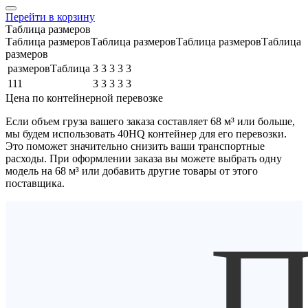
Перейти в корзину
Таблица размеров
Таблица размеровТаблица размеровТаблица размеровТаблица
размеров
размеровТаблица
3
3
3
3
3
111
3
3
3
3
3
Цена по контейнерной перевозке
Если объем груза вашего заказа составляет
68 м³
или больше,
мы будем использовать
40HQ контейнер
для его перевозки.
Это поможет значительно снизить ваши транспортные
расходы. При оформлении заказа вы можете выбрать одну
модель на 68 м³ или добавить другие товары от этого
поставщика.
П