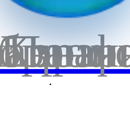
бранн
лавная
Корзи
Проф