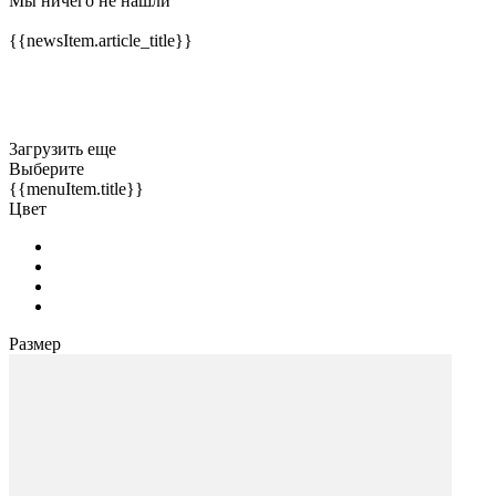
Мы ничего не нашли
{{newsItem.article_title}}
3агрузить еще
Выберите
{{menuItem.title}}
Цвет
Размер