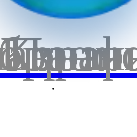
бранн
лавная
Корзи
Проф