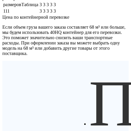
размеровТаблица
3
3
3
3
3
111
3
3
3
3
3
Цена по контейнерной перевозке
Если объем груза вашего заказа составляет
68 м³
или больше,
мы будем использовать
40HQ контейнер
для его перевозки.
Это поможет значительно снизить ваши транспортные
расходы. При оформлении заказа вы можете выбрать одну
модель на 68 м³ или добавить другие товары от этого
поставщика.
П