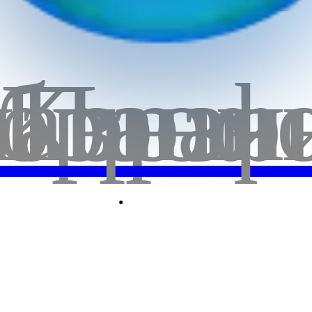
бранн
лавная
Корзи
Проф