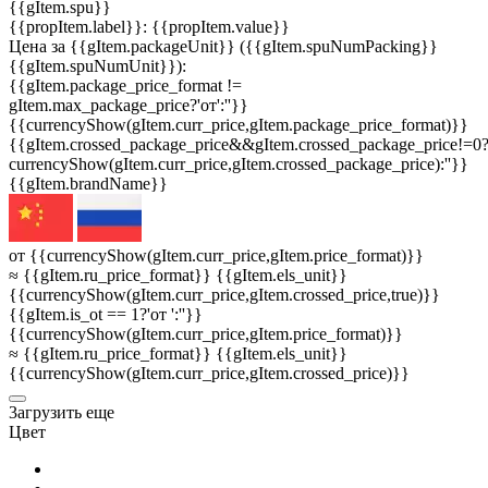
{{gItem.spu}}
{{propItem.label}}: {{propItem.value}}
Цена за {{gItem.packageUnit}} ({{gItem.spuNumPacking}}
{{gItem.spuNumUnit}}):
{{gItem.package_price_format !=
gItem.max_package_price?'от':''}}
{{currencyShow(gItem.curr_price,gItem.package_price_format)}}
{{gItem.crossed_package_price&&gItem.crossed_package_price!=0
currencyShow(gItem.curr_price,gItem.crossed_package_price):''}}
{{gItem.brandName}}
от {{currencyShow(gItem.curr_price,gItem.price_format)}}
≈ {{gItem.ru_price_format}} {{gItem.els_unit}}
{{currencyShow(gItem.curr_price,gItem.crossed_price,true)}}
{{gItem.is_ot == 1?'от ':''}}
{{currencyShow(gItem.curr_price,gItem.price_format)}}
≈ {{gItem.ru_price_format}} {{gItem.els_unit}}
{{currencyShow(gItem.curr_price,gItem.crossed_price)}}
3агрузить еще
Цвет