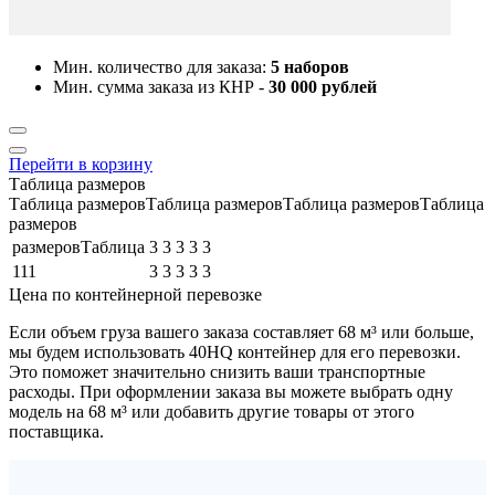
Мин. количество для заказа:
5 наборов
Мин. сумма заказа из КНР -
30 000 рублей
Перейти в корзину
Таблица размеров
Таблица размеровТаблица размеровТаблица размеровТаблица
размеров
размеровТаблица
3
3
3
3
3
111
3
3
3
3
3
Цена по контейнерной перевозке
Если объем груза вашего заказа составляет
68 м³
или больше,
мы будем использовать
40HQ контейнер
для его перевозки.
Это поможет значительно снизить ваши транспортные
расходы. При оформлении заказа вы можете выбрать одну
модель на 68 м³ или добавить другие товары от этого
поставщика.