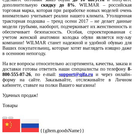
дополнительную
скидку до 8%
. WILMAR – российская
торговая марка, которая при разработке новых моделей очень
внимательно учитывает реалии нашего климата. Утолщенная
тракторная подошва – тренд осени 2017 – не делает данные
модели грубыми, наоборот, подчеркивает их женственность и
обеспечивает безопасность. Особая, спроектированная с
учетом женской анатомии колодка обуви является ноу-хау
компании! WILMAR станет надежной и удобной обувью для
Ваших покупательниц, которые хотят выглядеть изящно даже
в осеннюю непогоду.
На все вопросы относительно ассортимента, качества, заказа и
доставки готовы ответить наши специалисты по телефону
8-
800-555-07-26
, по e-mail:
support@qifa.ru
и через онлайн-
форму на сайте. Заказывайте, отслеживайте в Личном
кабинете, ставьте на полки Вашего магазина!
Удачных продаж!
Товары
{{gItem.goodsName}}