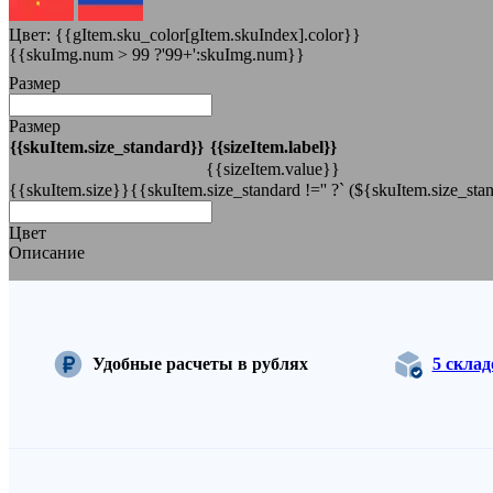
Цвет:
{{gItem.sku_color[gItem.skuIndex].color}}
{{skuImg.num > 99 ?'99+':skuImg.num}}
Размер
Размер
{{skuItem.size_standard}}
{{sizeItem.label}}
{{sizeItem.value}}
{{skuItem.size}}{{skuItem.size_standard !='' ?` (${skuItem.size_stan
Цвет
Описание
Удобные расчеты в рублях
5 скла