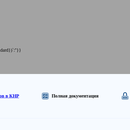
dard})`:''}}
дов в КНР
Полная документация