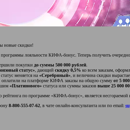
ы новые скидки!
 программы лояльности КИФА-бонус. Теперь получить очередной
вершили покупки
до суммы 500 000 рублей
.
онзовый статус»
, дающий
скидку 0,5%
ко всем заказам, офор
статус меняется на
«Серебряный»
, и величина скидки выраста
и оплатили на платформе КИФА заказы на общую сумму
от 5 00
гшим
«Платинового»
статуса или суммы заказов
выше 25 000 00
о рейтинга по программе «КИФА-бонус», является несгораемой 
фону
8-800-555-07-62
, в чате онлайн-консультанта или по email:
su