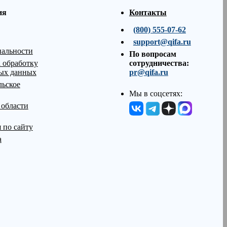
ия
Контакты
(800) 555-07-62
support@qifa.ru
альности
По вопросам
 обработку
сотрудничества:
ых данных
pr@qifa.ru
льское
Мы в соцсетях:
 области
 по сайту
а