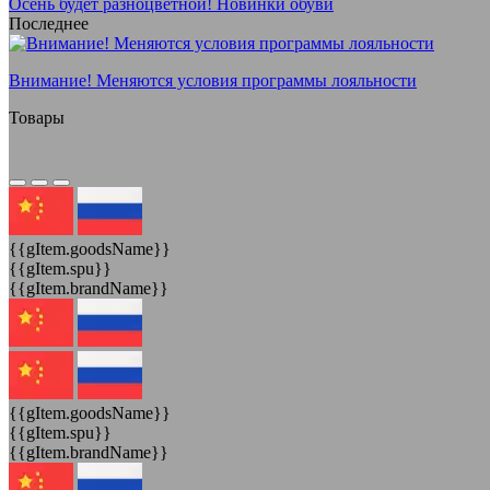
Осень будет разноцветной! Новинки обуви
Последнее
Внимание! Меняются условия программы лояльности
Товары
{{gItem.goodsName}}
{{gItem.spu}}
{{gItem.brandName}}
{{gItem.goodsName}}
{{gItem.spu}}
{{gItem.brandName}}