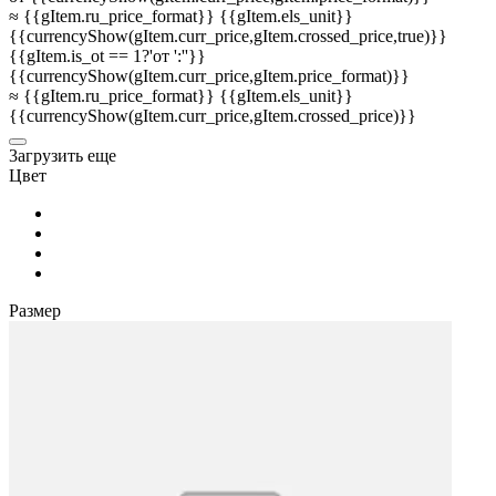
≈ {{gItem.ru_price_format}} {{gItem.els_unit}}
{{currencyShow(gItem.curr_price,gItem.crossed_price,true)}}
{{gItem.is_ot == 1?'от ':''}}
{{currencyShow(gItem.curr_price,gItem.price_format)}}
≈ {{gItem.ru_price_format}} {{gItem.els_unit}}
{{currencyShow(gItem.curr_price,gItem.crossed_price)}}
3агрузить еще
Цвет
Размер