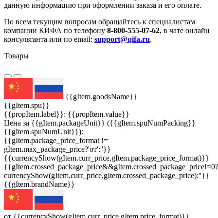
данную информацию при оформлении заказа и его оплате.
По всем текущим вопросам обращайтесь к специалистам
компании КИФА по телефону
8-800-555-07-62
, в чате онлайн
консультанта или по email:
support@qifa.ru
.
Товары
{{gItem.goodsName}}
{{gItem.spu}}
{{propItem.label}}: {{propItem.value}}
Цена за {{gItem.packageUnit}} ({{gItem.spuNumPacking}}
{{gItem.spuNumUnit}}):
{{gItem.package_price_format !=
gItem.max_package_price?'от':''}}
{{currencyShow(gItem.curr_price,gItem.package_price_format)}}
{{gItem.crossed_package_price&&gItem.crossed_package_price!=0
currencyShow(gItem.curr_price,gItem.crossed_package_price):''}}
{{gItem.brandName}}
от {{currencyShow(gItem.curr_price,gItem.price_format)}}