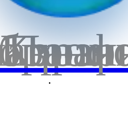
бранн
лавная
Корзи
Проф