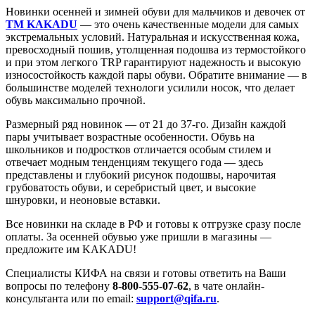
Новинки осенней и зимней обуви для мальчиков и девочек от
ТМ KAKADU
— это очень качественные модели для самых
экстремальных условий. Натуральная и искусственная кожа,
превосходный пошив, утолщенная подошва из термостойкого
и при этом легкого TRP гарантируют надежность и высокую
износостойкость каждой пары обуви. Обратите внимание — в
большинстве моделей технологи усилили носок, что делает
обувь максимально прочной.
Размерный ряд новинок — от 21 до 37-го. Дизайн каждой
пары учитывает возрастные особенности. Обувь на
школьников и подростков отличается особым стилем и
отвечает модным тенденциям текущего года — здесь
представлены и глубокий рисунок подошвы, нарочитая
грубоватость обуви, и серебристый цвет, и высокие
шнуровки, и неоновые вставки.
Все новинки на складе в РФ и готовы к отгрузке сразу после
оплаты. За осенней обувью уже пришли в магазины —
предложите им KAKADU!
Специалисты КИФА на связи и готовы ответить на Ваши
вопросы по телефону
8-800-555-07-62
, в чате онлайн-
консультанта или по email:
support@qifa.ru
.