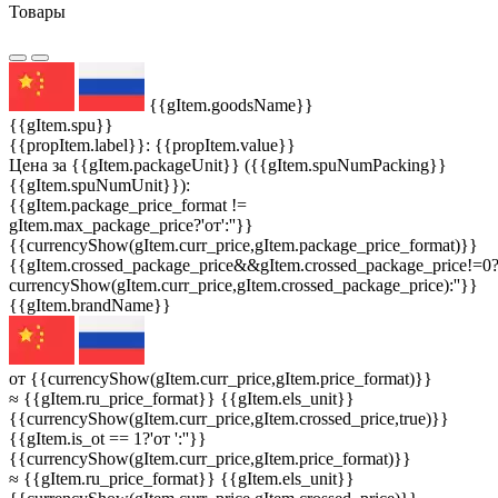
Товары
{{gItem.goodsName}}
{{gItem.spu}}
{{propItem.label}}: {{propItem.value}}
Цена за {{gItem.packageUnit}} ({{gItem.spuNumPacking}}
{{gItem.spuNumUnit}}):
{{gItem.package_price_format !=
gItem.max_package_price?'от':''}}
{{currencyShow(gItem.curr_price,gItem.package_price_format)}}
{{gItem.crossed_package_price&&gItem.crossed_package_price!=0
currencyShow(gItem.curr_price,gItem.crossed_package_price):''}}
{{gItem.brandName}}
от {{currencyShow(gItem.curr_price,gItem.price_format)}}
≈ {{gItem.ru_price_format}} {{gItem.els_unit}}
{{currencyShow(gItem.curr_price,gItem.crossed_price,true)}}
{{gItem.is_ot == 1?'от ':''}}
{{currencyShow(gItem.curr_price,gItem.price_format)}}
≈ {{gItem.ru_price_format}} {{gItem.els_unit}}