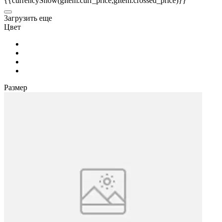
{{currencyShow(gItem.curr_price,gItem.crossed_price)}}
3агрузить еще
Цвет
Размер