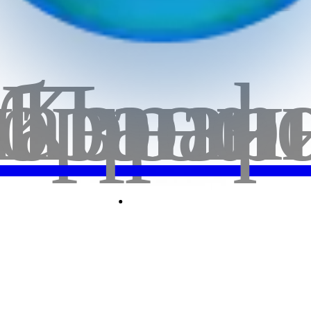
бранн
лавная
Корзи
Проф