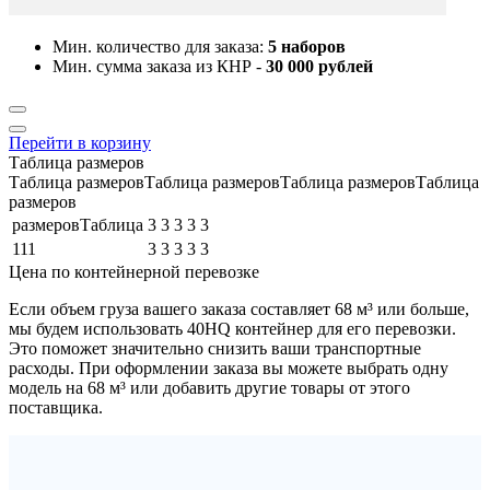
Мин. количество для заказа:
5 наборов
Мин. сумма заказа из КНР -
30 000 рублей
Перейти в корзину
Таблица размеров
Таблица размеровТаблица размеровТаблица размеровТаблица
размеров
размеровТаблица
3
3
3
3
3
111
3
3
3
3
3
Цена по контейнерной перевозке
Если объем груза вашего заказа составляет
68 м³
или больше,
мы будем использовать
40HQ контейнер
для его перевозки.
Это поможет значительно снизить ваши транспортные
расходы. При оформлении заказа вы можете выбрать одну
модель на 68 м³ или добавить другие товары от этого
поставщика.