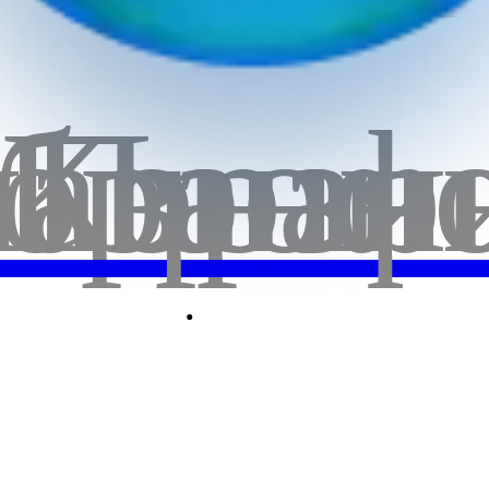
бранн
лавная
Корзи
Проф