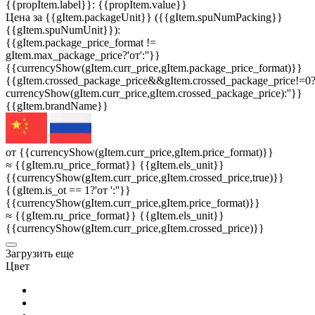
{{propItem.label}}: {{propItem.value}}
Цена за {{gItem.packageUnit}} ({{gItem.spuNumPacking}}
{{gItem.spuNumUnit}}):
{{gItem.package_price_format !=
gItem.max_package_price?'от':''}}
{{currencyShow(gItem.curr_price,gItem.package_price_format)}}
{{gItem.crossed_package_price&&gItem.crossed_package_price!=0
currencyShow(gItem.curr_price,gItem.crossed_package_price):''}}
{{gItem.brandName}}
от {{currencyShow(gItem.curr_price,gItem.price_format)}}
≈ {{gItem.ru_price_format}} {{gItem.els_unit}}
{{currencyShow(gItem.curr_price,gItem.crossed_price,true)}}
{{gItem.is_ot == 1?'от ':''}}
{{currencyShow(gItem.curr_price,gItem.price_format)}}
≈ {{gItem.ru_price_format}} {{gItem.els_unit}}
{{currencyShow(gItem.curr_price,gItem.crossed_price)}}
3агрузить еще
Цвет