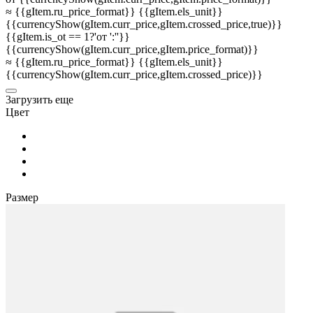
≈ {{gItem.ru_price_format}} {{gItem.els_unit}}
{{currencyShow(gItem.curr_price,gItem.crossed_price,true)}}
{{gItem.is_ot == 1?'от ':''}}
{{currencyShow(gItem.curr_price,gItem.price_format)}}
≈ {{gItem.ru_price_format}} {{gItem.els_unit}}
{{currencyShow(gItem.curr_price,gItem.crossed_price)}}
3агрузить еще
Цвет
Размер