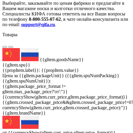
Выбирайте, заказывайте по ценам фабрики и предлагайте в
Вашем магазине носки и колготки отличного качества.
Специалисты КИФА готовы ответить на все Ваши вопросы
по телефону
8-800-555-07-62
, в чате онлайн-консультанта или
по email:
support@qifa.ru
.
Товары
{{gItem.goodsName}}
{{gItem.spu}}
{{propItem.label}}: {{propItem.value}}
Цена за {{gItem.packageUnit}} ({{gItem.spuNumPacking}}
{{gItem.spuNumUnit}}):
{{gItem.package_price_format !=
gItem.max_package_price?'от':''}}
{{currencyShow(gItem.curr_price,gItem.package_price_format)}}
{{gItem.crossed_package_price&&gItem.crossed_package_price!=0
currencyShow(gItem.curr_price,gItem.crossed_package_price):''}}
{{gItem.brandName}}
от {{currencyShow(gItem.curr_price,gItem.price_format)}}