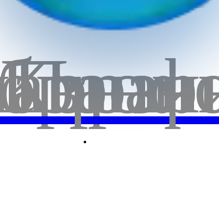
бранн
лавная
Корзи
Проф