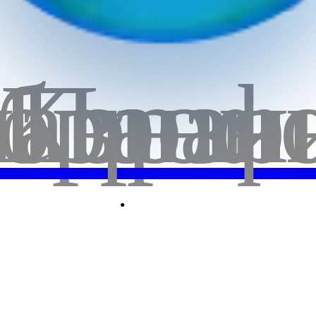
бранн
лавная
Корзи
Проф