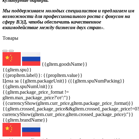
культурные барьеры.
Мы поддерживаем молодых специалистов и предлагаем им
возможности для профессионального роста
с фокусом на
сферу ВЭД, чтобы обеспечить качественное
взаимодействие между бизнесом двух стран
».
Товары
{{gItem.goodsName}}
{{gItem.spu}}
{{propItem.label}}: {{propItem.value}}
Цена за {{gItem.packageUnit}} ({{gItem.spuNumPacking}}
{{gItem.spuNumUnit}}):
{{gItem.package_price_format !=
gItem.max_package_price?'от':''}}
{{currencyShow(gItem.curr_price,gItem.package_price_format)}}
{{gItem.crossed_package_price&&gItem.crossed_package_price!=0
currencyShow(gItem.curr_price,gItem.crossed_package_price):''}}
{{gItem.brandName}}