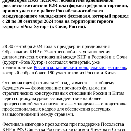
директоров ПАО «КИФА», основатель одноименной
российско-китайской B2B-платформы цифровой торговли,
принял участие в работе Российско-китайского
международного молодежного фестиваля, который прошел
с 28 по 30 сентября 2024 года на территории горного
курорта «Роза Хутор» (г. Сочи, Россия).
28-30 сентября 2024 года в преддверии празднования
Образования КНР и 75-летнего юбилея установления
дипломатических отношений между КНР и Россией в г. Сочи
(курорт «Роза Хутор») состоялся четвертый, уже
традиционный
Российско-китайский молодежный фестиваль
,
который собрал более 180 участников из России и Китая.
Основная идея фестиваля «Созидая вместе
—
к общему
будущему»
—
формирование прочного фундамента
стратегических конструктивных отношений России и Китая
через социокультурное взаимодействие наиболее
прогрессивной части населения
—
молодежи
—
и подготовка
профессиональных кадров для обеспечения растущих
взаимоотношений между странами.
Фестиваль ежегодно проводится при поддержке Посольства
КНР в РФ, Общества Российско-китайской Дружбы и Союза