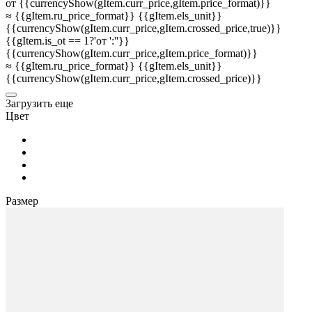
от {{currencyShow(gItem.curr_price,gItem.price_format)}}
≈ {{gItem.ru_price_format}} {{gItem.els_unit}}
{{currencyShow(gItem.curr_price,gItem.crossed_price,true)}}
{{gItem.is_ot == 1?'от ':''}}
{{currencyShow(gItem.curr_price,gItem.price_format)}}
≈ {{gItem.ru_price_format}} {{gItem.els_unit}}
{{currencyShow(gItem.curr_price,gItem.crossed_price)}}
3агрузить еще
Цвет
Размер