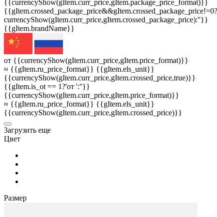
{{currencyShow(gItem.curr_price,gItem.package_price_format)}}
{{gItem.crossed_package_price&&gItem.crossed_package_price!=0
currencyShow(gItem.curr_price,gItem.crossed_package_price):''}}
{{gItem.brandName}}
от {{currencyShow(gItem.curr_price,gItem.price_format)}}
≈ {{gItem.ru_price_format}} {{gItem.els_unit}}
{{currencyShow(gItem.curr_price,gItem.crossed_price,true)}}
{{gItem.is_ot == 1?'от ':''}}
{{currencyShow(gItem.curr_price,gItem.price_format)}}
≈ {{gItem.ru_price_format}} {{gItem.els_unit}}
{{currencyShow(gItem.curr_price,gItem.crossed_price)}}
3агрузить еще
Цвет
Размер