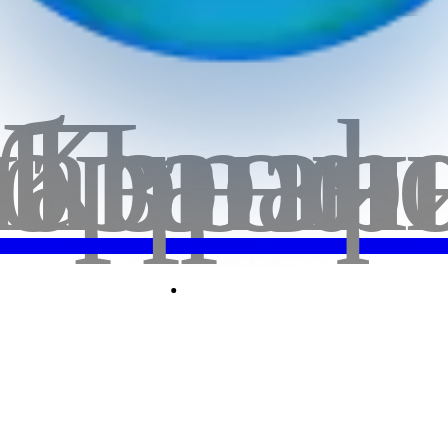
бранн
лавная
Корзи
Проф