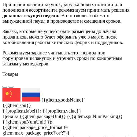
При планировании закупок, запуска новых позиций или
пополнения ассортимента рекомендуем принимать решения
до конца текущей недели
. Это позволит избежать
вынужденной паузы в производстве и смещения сроков.
Заказы, которые не успеют быть размещены до начала
праздников, можно будет оформить уже в марте, после
возобновления работы китайских фабрик и подрядчиков.
Рекомендуем заранее учитывать этот период при
формировании закупок и уточнять сроки по конкретным
заказам у менеджеров.
Товары
{{gItem.goodsName}}
{{gItem.spu}}
{{propItem.label}}: {{propItem.value}}
Цена за {{gItem.packageUnit}} ({{gItem.spuNumPacking}}
{{gItem.spuNumUnit}}):
{{gItem.package_price_format !=
gItem.max_package_price?'от':''}}