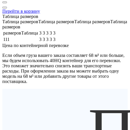
Перейти в корзину
Таблица размеров
Таблица размеровТаблица размеровТаблица размеровТаблица
размеров
размеровТаблица
3
3
3
3
3
111
3
3
3
3
3
Цена по контейнерной перевозке
Если объем груза вашего заказа составляет
68 м³
или больше,
мы будем использовать
40HQ контейнер
для его перевозки.
Это поможет значительно снизить ваши транспортные
расходы. При оформлении заказа вы можете выбрать одну
модель на 68 м³ или добавить другие товары от этого
поставщика.