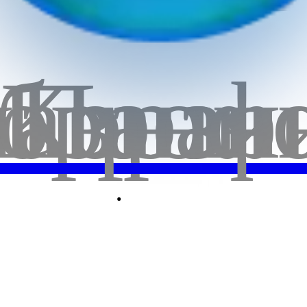
бранн
лавная
Корзи
Проф