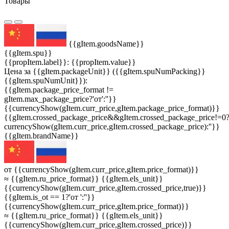
Товары
{{gItem.goodsName}}
{{gItem.spu}}
{{propItem.label}}: {{propItem.value}}
Цена за {{gItem.packageUnit}} ({{gItem.spuNumPacking}}
{{gItem.spuNumUnit}}):
{{gItem.package_price_format !=
gItem.max_package_price?'от':''}}
{{currencyShow(gItem.curr_price,gItem.package_price_format)}}
{{gItem.crossed_package_price&&gItem.crossed_package_price!=0
currencyShow(gItem.curr_price,gItem.crossed_package_price):''}}
{{gItem.brandName}}
от {{currencyShow(gItem.curr_price,gItem.price_format)}}
≈ {{gItem.ru_price_format}} {{gItem.els_unit}}
{{currencyShow(gItem.curr_price,gItem.crossed_price,true)}}
{{gItem.is_ot == 1?'от ':''}}
{{currencyShow(gItem.curr_price,gItem.price_format)}}
≈ {{gItem.ru_price_format}} {{gItem.els_unit}}
{{currencyShow(gItem.curr_price,gItem.crossed_price)}}