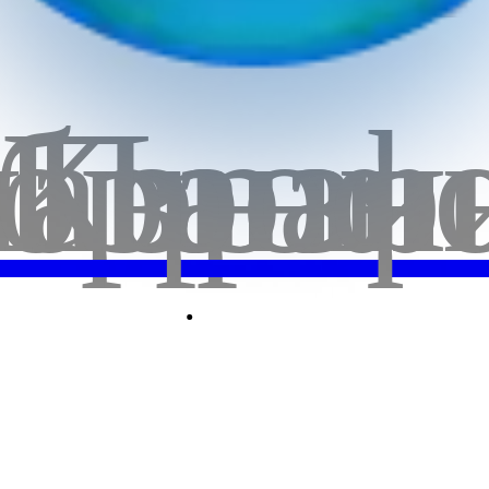
бранн
лавная
Корзи
Проф