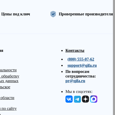
Цены под ключ
Проверенные производители
ия
Контакты
(800) 555-07-62
support@qifa.ru
альности
По вопросам
 обработку
сотрудничества:
ых данных
pr@qifa.ru
льское
Мы в соцсетях:
 области
 по сайту
а