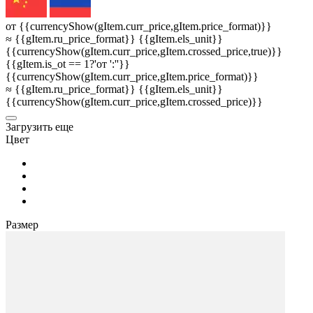
от {{currencyShow(gItem.curr_price,gItem.price_format)}}
≈ {{gItem.ru_price_format}} {{gItem.els_unit}}
{{currencyShow(gItem.curr_price,gItem.crossed_price,true)}}
{{gItem.is_ot == 1?'от ':''}}
{{currencyShow(gItem.curr_price,gItem.price_format)}}
≈ {{gItem.ru_price_format}} {{gItem.els_unit}}
{{currencyShow(gItem.curr_price,gItem.crossed_price)}}
3агрузить еще
Цвет
Размер