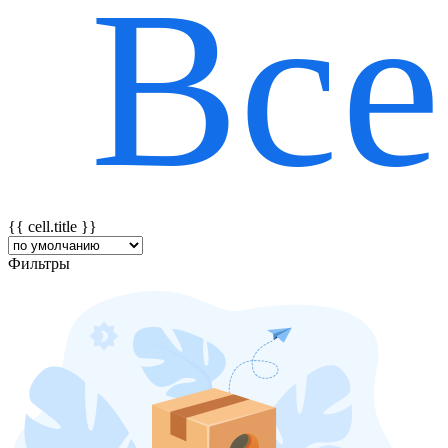
Все
{{ featureTitle }}
{{ cell.title }}
Фильтры