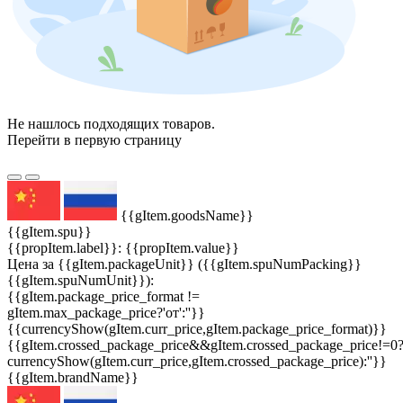
Не нашлось подходящих товаров.
Перейти в первую страницу
{{gItem.goodsName}}
{{gItem.spu}}
{{propItem.label}}: {{propItem.value}}
Цена за {{gItem.packageUnit}} ({{gItem.spuNumPacking}}
{{gItem.spuNumUnit}}):
{{gItem.package_price_format !=
gItem.max_package_price?'от':''}}
{{currencyShow(gItem.curr_price,gItem.package_price_format)}}
{{gItem.crossed_package_price&&gItem.crossed_package_price!=0
currencyShow(gItem.curr_price,gItem.crossed_package_price):''}}
{{gItem.brandName}}