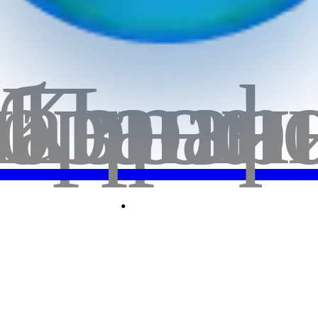
бранн
лавная
Корзи
Проф