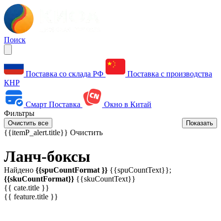
Поиск
Поставка со склада РФ
Поставка с производства
КНР
Смарт Поставка
Окно в Китай
Фильтры
Очистить все
Показать
{{itemP_alert.title}}
Очистить
Ланч-боксы
Найдено
{{spuCountFormat }}
{{spuCountText}};
{{skuCountFormat}}
{{skuCountText}}
{{ cate.title }}
{{ feature.title }}