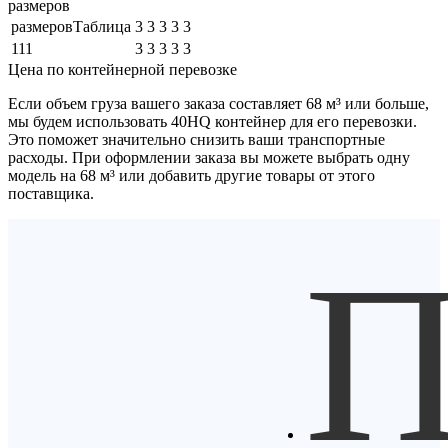
размеров
размеровТаблица
3
3
3
3
3
111
3
3
3
3
3
Цена по контейнерной перевозке
Если объем груза вашего заказа составляет
68 м³
или больше,
мы будем использовать
40HQ контейнер
для его перевозки.
Это поможет значительно снизить ваши транспортные
расходы. При оформлении заказа вы можете выбрать одну
модель на 68 м³ или добавить другие товары от этого
поставщика.
П