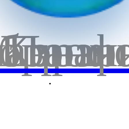
5
бранн
лавная
Корзи
Проф
0