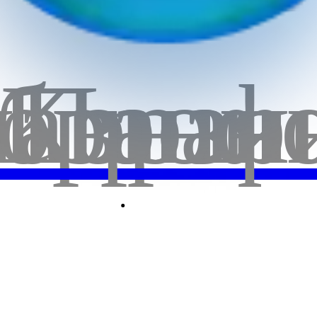
+
бранн
лавная
Корзи
Проф
(