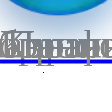
бранн
лавная
Корзи
Проф