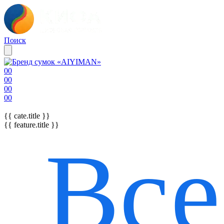
Поиск
00
00
0
00
0
00
0
0
{{ cate.title }}
{{ feature.title }}
Все
{{ featureTitle }}