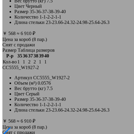
Вес брутто (кг)
7.5
Цвет
Черный
Размер
35-36-37-38-39-40
Количество
1-1-2-2-1-1
Длина стельки
23-23.66-24.32-24.98-25.64-26.3
￥
568
≈
6 910 ₽
Цена за короб (8 пар.)
Снят с продажи
Размер
Таблица размеров
Р-р
35
36
37
38
39
40
Кол-во
1
1
2
2
1
1
CC5555_W1927-2
Артикул
CC5555_W1927-2
Объем (м³)
0.0576
Вес брутто (кг)
7.5
Цвет
Серый
Размер
35-36-37-38-39-40
Количество
1-1-2-2-1-1
Длина стельки
23-23.66-24.32-24.98-25.64-26.3
￥
568
≈
6 910 ₽
Цена за короб (8 пар.)
Снят с продажи