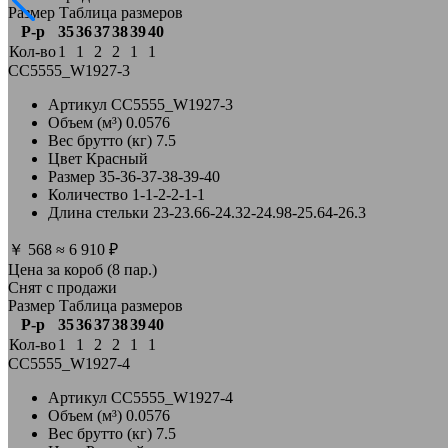
Размер
Таблица размеров
Р-р
35
36
37
38
39
40
Кол-во
1
1
2
2
1
1
CC5555_W1927-3
Артикул
CC5555_W1927-3
Объем (м³)
0.0576
Вес брутто (кг)
7.5
Цвет
Красный
Размер
35-36-37-38-39-40
Количество
1-1-2-2-1-1
Длина стельки
23-23.66-24.32-24.98-25.64-26.3
￥
568
≈
6 910 ₽
Цена за короб (8 пар.)
Снят с продажи
Размер
Таблица размеров
Р-р
35
36
37
38
39
40
Кол-во
1
1
2
2
1
1
CC5555_W1927-4
Артикул
CC5555_W1927-4
Объем (м³)
0.0576
Вес брутто (кг)
7.5