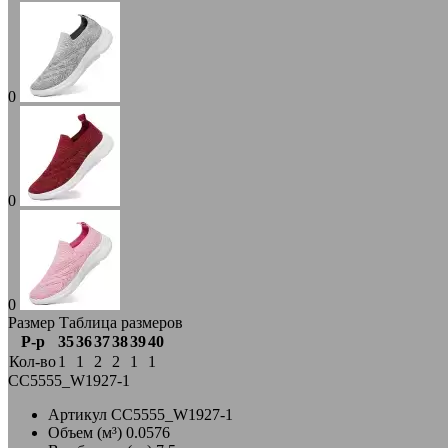
0
0
0
Размер
Таблица размеров
Р-р
35
36
37
38
39
40
Кол-во
1
1
2
2
1
1
CC5555_W1927-1
Артикул
CC5555_W1927-1
Объем (м³)
0.0576