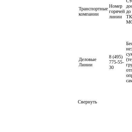
Ст
Номер
до
Транспортные
горячей
до
компании
линии
ТК
М
Бе
не
су
8 (495)
Деловые
(т
775-55-
Линии
гр
30
от
оп
са
Свернуть