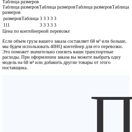
Таблица размеров
Таблица размеровТаблица размеровТаблица размеровТаблица
размеров
размеровТаблица
3
3
3
3
3
111
3
3
3
3
3
Цена по контейнерной перевозке
Если объем груза вашего заказа составляет
68 м³
или больше,
мы будем использовать
40HQ контейнер
для его перевозки.
Это поможет значительно снизить ваши транспортные
расходы. При оформлении заказа вы можете выбрать одну
модель на 68 м³ или добавить другие товары от этого
поставщика.
П