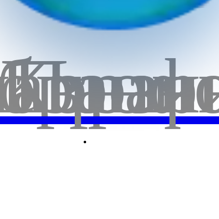
66.0
бранн
лавная
Корзи
Проф
20