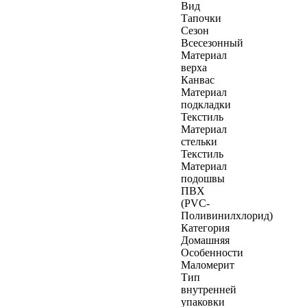
Вид
Тапочки
Сезон
Всесезонный
Материал
верха
Канвас
Материал
подкладки
Текстиль
Материал
стельки
Текстиль
Материал
подошвы
ПВХ
(PVC-
Поливинилхлорид)
Категория
Домашняя
Особенности
Маломерит
Тип
внутренней
упаковки