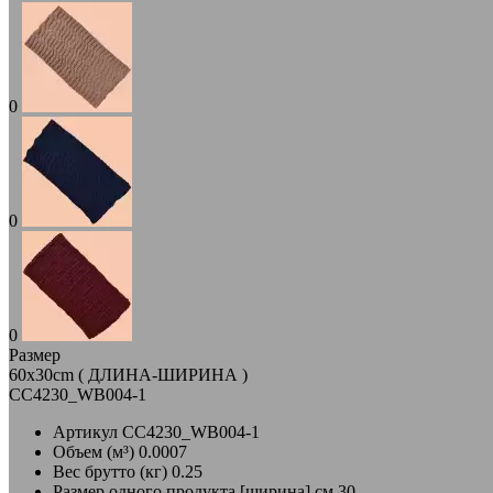
0
0
0
Размер
60x30cm ( ДЛИНА-ШИРИНА )
CC4230_WB004-1
Артикул
CC4230_WB004-1
Объем (м³)
0.0007
Вес брутто (кг)
0.25
Размер одного продукта [ширина] см
30