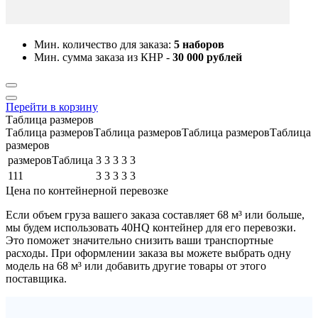
Мин. количество для заказа:
5 наборов
Мин. сумма заказа из КНР -
30 000 рублей
Перейти в корзину
Таблица размеров
Таблица размеровТаблица размеровТаблица размеровТаблица
размеров
размеровТаблица
3
3
3
3
3
111
3
3
3
3
3
Цена по контейнерной перевозке
Если объем груза вашего заказа составляет
68 м³
или больше,
мы будем использовать
40HQ контейнер
для его перевозки.
Это поможет значительно снизить ваши транспортные
расходы. При оформлении заказа вы можете выбрать одну
модель на 68 м³ или добавить другие товары от этого
поставщика.