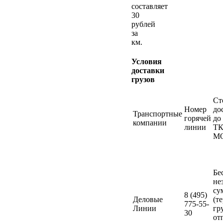
составляет
30
рублей
за
км.
Условия
доставки
грузов
Ст
Номер
до
Транспортные
горячей
до
компании
линии
ТК
М
Бе
не
су
8 (495)
Деловые
(т
775-55-
Линии
гр
30
от