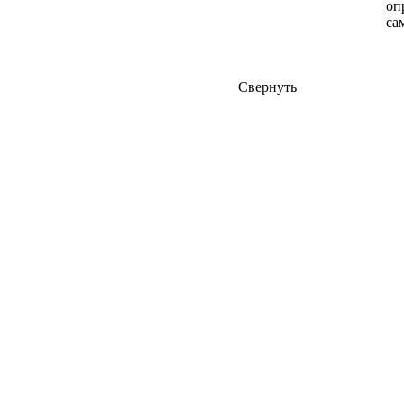
оп
са
Свернуть