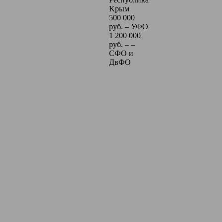
Kрым
500 000
pyб. – УФО
1 200 000
руб. – –
СФО и
ДвФО