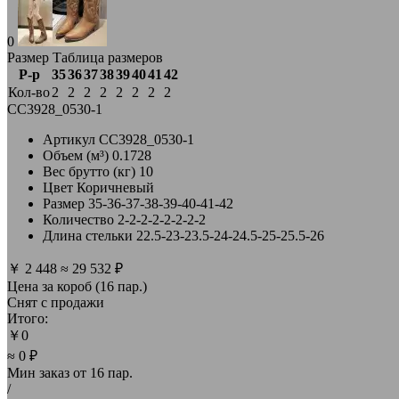
0
Размер
Таблица размеров
Р-р
35
36
37
38
39
40
41
42
Кол-во
2
2
2
2
2
2
2
2
CC3928_0530-1
Артикул
CC3928_0530-1
Объем (м³)
0.1728
Вес брутто (кг)
10
Цвет
Коричневый
Размер
35-36-37-38-39-40-41-42
Количество
2-2-2-2-2-2-2-2
Длина стельки
22.5-23-23.5-24-24.5-25-25.5-26
￥
2 448
≈
29 532 ₽
Цена за короб (16 пар.)
Снят с продажи
Итого:
￥
0
≈ 0 ₽
Мин заказ от
16 пар.
/