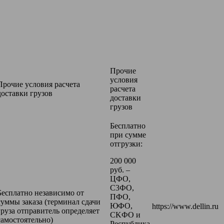
Прочие
условия
Прочие условия расчета
расчета
доставки грузов
доставки
грузов
Бесплатно
при сумме
отгрузки:
200 000
pyб. –
ЦФО,
C3ФO,
Бесплатно независимо от
ПФO,
суммы заказа (терминал сдачи
ЮФO,
https://www.dellin.ru
груза отправитель определяет
CKФО и
самостоятельно)
Pecпyблика