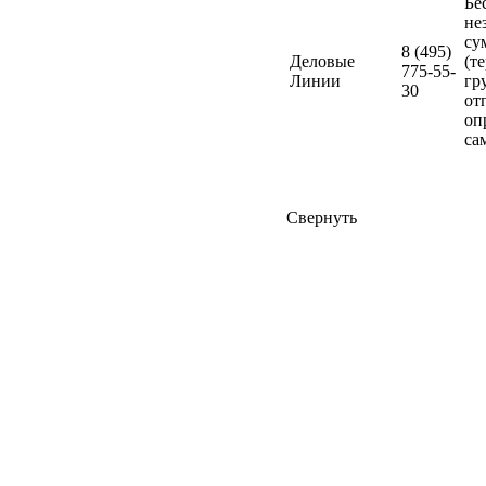
Бе
не
су
8 (495)
Деловые
(т
775-55-
Линии
гр
30
от
оп
са
Свернуть