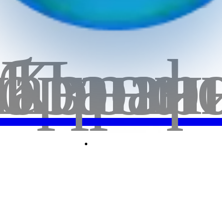
20
бранн
лавная
Корзи
Проф