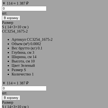
￥
114
≈
1 387 ₽
шт.
В корзину
Размер
S ( 14×3×10 см )
CC3254_1675-2
Артикул
CC3254_1675-2
Объем (м³)
0.0002
Вес брутто (кг)
0.1
Глубина, см
3
Ширина, см
14
Высота, см
10
Цвет
Зеленый
Размер
S
Количество
1
￥
114
≈
1 387 ₽
шт.
В корзину
Размер
S ( 14×3×10 см )