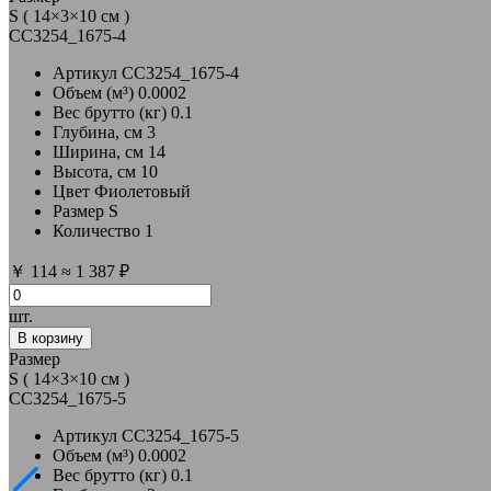
S ( 14×3×10 см )
CC3254_1675-4
Артикул
CC3254_1675-4
Объем (м³)
0.0002
Вес брутто (кг)
0.1
Глубина, см
3
Ширина, см
14
Высота, см
10
Цвет
Фиолетовый
Размер
S
Количество
1
￥
114
≈
1 387 ₽
шт.
В корзину
Размер
S ( 14×3×10 см )
CC3254_1675-5
Артикул
CC3254_1675-5
Объем (м³)
0.0002
Вес брутто (кг)
0.1