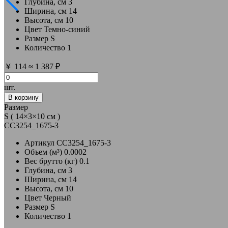
Глубина, см
3
Ширина, см
14
Высота, см
10
Цвет
Темно-синий
Размер
S
Количество
1
￥
114
≈
1 387 ₽
шт.
В корзину
Размер
S ( 14×3×10 см )
CC3254_1675-3
Артикул
CC3254_1675-3
Объем (м³)
0.0002
Вес брутто (кг)
0.1
Глубина, см
3
Ширина, см
14
Высота, см
10
Цвет
Черный
Размер
S
Количество
1