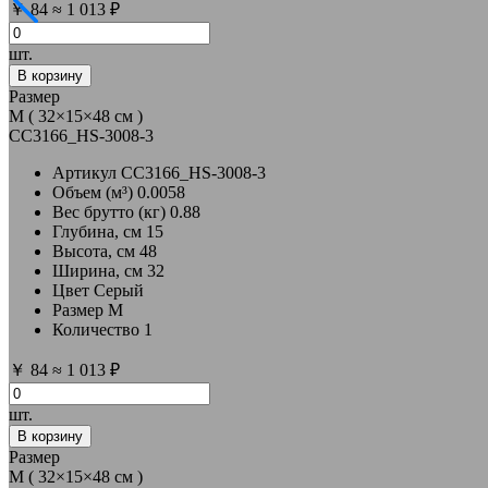
￥
84
≈
1 013 ₽
шт.
В корзину
Размер
M ( 32×15×48 см )
CC3166_HS-3008-3
Артикул
CC3166_HS-3008-3
Объем (м³)
0.0058
Вес брутто (кг)
0.88
Глубина, см
15
Высота, см
48
Ширина, см
32
Цвет
Серый
Размер
M
Количество
1
￥
84
≈
1 013 ₽
шт.
В корзину
Размер
M ( 32×15×48 см )