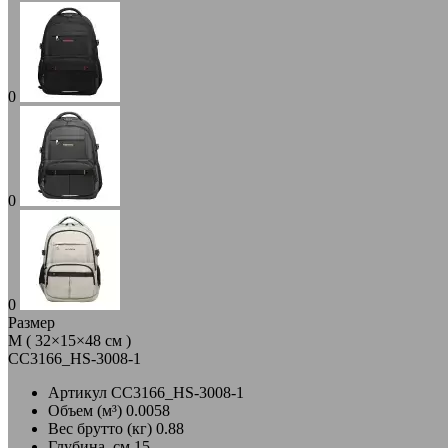
0
0
0
Размер
M ( 32×15×48 см )
CC3166_HS-3008-1
Артикул
CC3166_HS-3008-1
Объем (м³)
0.0058
Вес брутто (кг)
0.88
Глубина, см
15