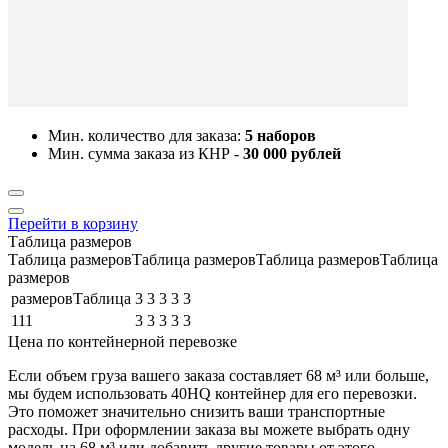
Мин. количество для заказа:
5 наборов
Мин. сумма заказа из КНР -
30 000 рублей
Перейти в корзину
Таблица размеров
Таблица размеровТаблица размеровТаблица размеровТаблица
размеров
размеровТаблица
3
3
3
3
3
111
3
3
3
3
3
Цена по контейнерной перевозке
Если объем груза вашего заказа составляет
68 м³
или больше,
мы будем использовать
40HQ контейнер
для его перевозки.
Это поможет значительно снизить ваши транспортные
расходы. При оформлении заказа вы можете выбрать одну
модель на 68 м³ или добавить другие товары от этого