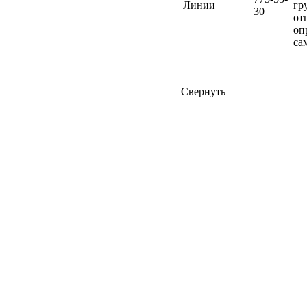
Линии
гр
30
от
оп
са
Свернуть