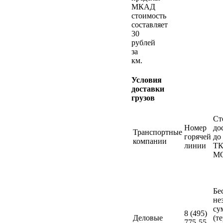
МКАД
стоимость
составляет
30
рублей
за
км.
Условия
доставки
грузов
Ст
Номер
до
Транспортные
горячей
до
компании
линии
ТК
М
Бе
не
су
8 (495)
Деловые
(т
775-55-