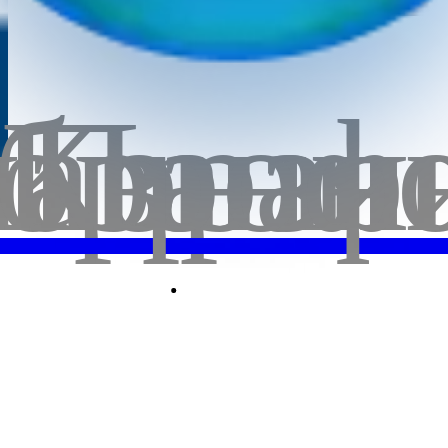
бранн
лавная
Корзи
Проф