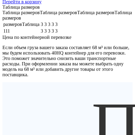
Перейти в корзину
Таблица размеров
Таблица размеровТаблица размеровТаблица размеровТаблица
размеров
размеровТаблица
3
3
3
3
3
111
3
3
3
3
3
Цена по контейнерной перевозке
Если объем груза вашего заказа составляет
68 м³
или больше,
мы будем использовать
40HQ контейнер
для его перевозки.
Это поможет значительно снизить ваши транспортные
расходы. При оформлении заказа вы можете выбрать одну
модель на 68 м³ или добавить другие товары от этого
поставщика.
П