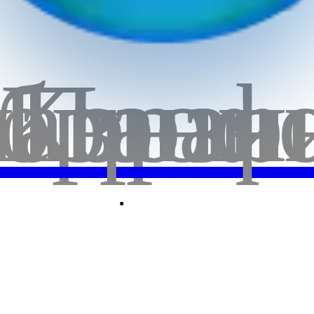
66.0
бранн
лавная
Корзи
Проф
20