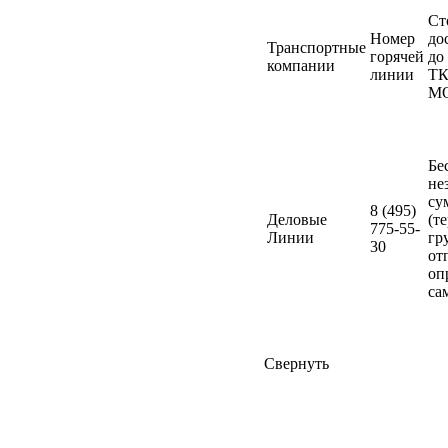
Ст
Номер
до
Транспортные
горячей
до
компании
линии
ТК
М
Бе
не
су
8 (495)
Деловые
(т
775-55-
Линии
гр
30
от
оп
са
Свернуть