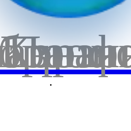
бранн
лавная
Корзи
Проф