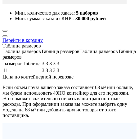
Мин. количество для заказа:
5 наборов
Мин. сумма заказа из КНР -
30 000 рублей
Перейти в корзину
Таблица размеров
Таблица размеровТаблица размеровТаблица размеровТаблица
размеров
размеровТаблица
3
3
3
3
3
111
3
3
3
3
3
Цена по контейнерной перевозке
Если объем груза вашего заказа составляет
68 м³
или больше,
мы будем использовать
40HQ контейнер
для его перевозки.
Это поможет значительно снизить ваши транспортные
расходы. При оформлении заказа вы можете выбрать одну
модель на 68 м³ или добавить другие товары от этого
поставщика.