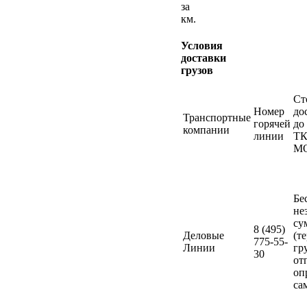
за
км.
Условия
доставки
грузов
Ст
Номер
до
Транспортные
горячей
до
компании
линии
ТК
М
Бе
не
су
8 (495)
Деловые
(т
775-55-
Линии
гр
30
от
оп
са