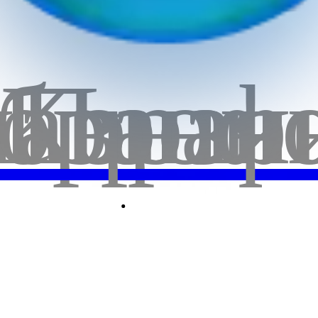
бранн
лавная
Корзи
Проф