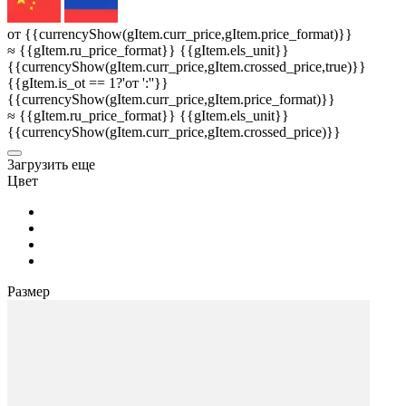
от {{currencyShow(gItem.curr_price,gItem.price_format)}}
≈ {{gItem.ru_price_format}} {{gItem.els_unit}}
{{currencyShow(gItem.curr_price,gItem.crossed_price,true)}}
{{gItem.is_ot == 1?'от ':''}}
{{currencyShow(gItem.curr_price,gItem.price_format)}}
≈ {{gItem.ru_price_format}} {{gItem.els_unit}}
{{currencyShow(gItem.curr_price,gItem.crossed_price)}}
3агрузить еще
Цвет
Размер