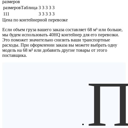
размеров
размеровТаблица
3
3
3
3
3
111
3
3
3
3
3
Цена по контейнерной перевозке
Если объем груза вашего заказа составляет
68 м³
или больше,
мы будем использовать
40HQ контейнер
для его перевозки.
Это поможет значительно снизить ваши транспортные
расходы. При оформлении заказа вы можете выбрать одну
модель на 68 м³ или добавить другие товары от этого
поставщика.
П