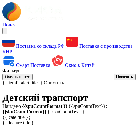
Поиск
Поставка со склада РФ
Поставка с производства
КНР
Смарт Поставка
Окно в Китай
Фильтры
Очистить все
Показать
{{itemP_alert.title}}
Очистить
Детский транспорт
Найдено
{{spuCountFormat }}
{{spuCountText}};
{{skuCountFormat}}
{{skuCountText}}
{{ cate.title }}
{{ feature.title }}