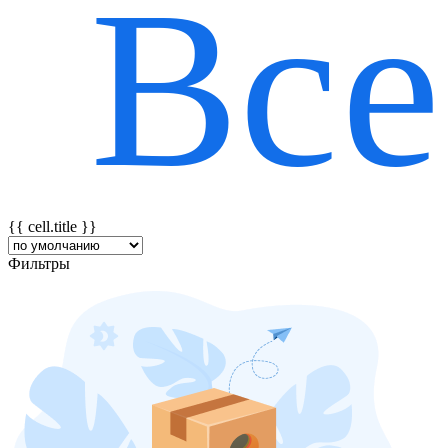
Все
{{ featureTitle }}
{{ cell.title }}
Фильтры