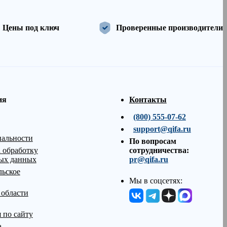
Цены под ключ
Проверенные производители
ия
Контакты
(800) 555-07-62
support@qifa.ru
альности
По вопросам
 обработку
сотрудничества:
ых данных
pr@qifa.ru
льское
Мы в соцсетях:
 области
 по сайту
а