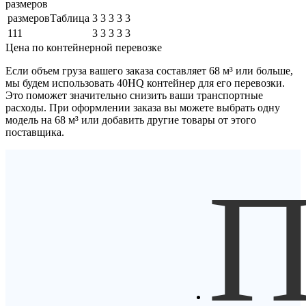
размеров
размеровТаблица
3
3
3
3
3
111
3
3
3
3
3
Цена по контейнерной перевозке
Если объем груза вашего заказа составляет
68 м³
или больше,
мы будем использовать
40HQ контейнер
для его перевозки.
Это поможет значительно снизить ваши транспортные
расходы. При оформлении заказа вы можете выбрать одну
модель на 68 м³ или добавить другие товары от этого
поставщика.
П