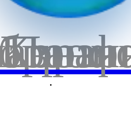
бранн
лавная
Корзи
Проф