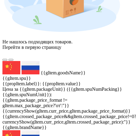
Не нашлось подходящих товаров.
Перейти в первую страницу
{{gItem.goodsName}}
{{gItem.spu}}
{{propItem.label}}: {{propItem.value}}
Цена за {{gItem.packageUnit}} ({{gItem.spuNumPacking}}
{{gItem.spuNumUnit}}):
{{gItem.package_price_format !=
gItem.max_package_price?'от':''}}
{{currencyShow(gItem.curr_price,gItem.package_price_format)}}
{{gItem.crossed_package_price&&gItem.crossed_package_price!=0
currencyShow(gItem.curr_price,gItem.crossed_package_price):''}}
{{gItem.brandName}}