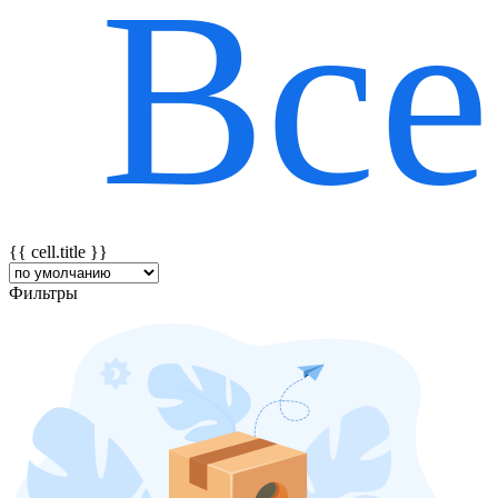
Все
{{ featureTitle }}
{{ cell.title }}
Фильтры