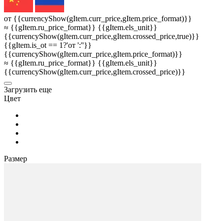
от {{currencyShow(gItem.curr_price,gItem.price_format)}}
≈ {{gItem.ru_price_format}} {{gItem.els_unit}}
{{currencyShow(gItem.curr_price,gItem.crossed_price,true)}}
{{gItem.is_ot == 1?'от ':''}}
{{currencyShow(gItem.curr_price,gItem.price_format)}}
≈ {{gItem.ru_price_format}} {{gItem.els_unit}}
{{currencyShow(gItem.curr_price,gItem.crossed_price)}}
3агрузить еще
Цвет
Размер