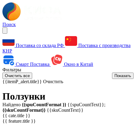
Поиск
Поставка со склада РФ
Поставка с производства
КНР
Смарт Поставка
Окно в Китай
Фильтры
Очистить все
Показать
{{itemP_alert.title}}
Очистить
Ползунки
Найдено
{{spuCountFormat }}
{{spuCountText}};
{{skuCountFormat}}
{{skuCountText}}
{{ cate.title }}
{{ feature.title }}