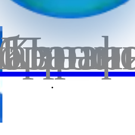
бранн
лавная
Корзи
Проф