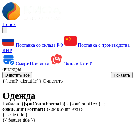
Поиск
Поставка со склада РФ
Поставка с производства
КНР
Смарт Поставка
Окно в Китай
Фильтры
Очистить все
Показать
{{itemP_alert.title}}
Очистить
Одежда
Найдено
{{spuCountFormat }}
{{spuCountText}};
{{skuCountFormat}}
{{skuCountText}}
{{ cate.title }}
{{ feature.title }}