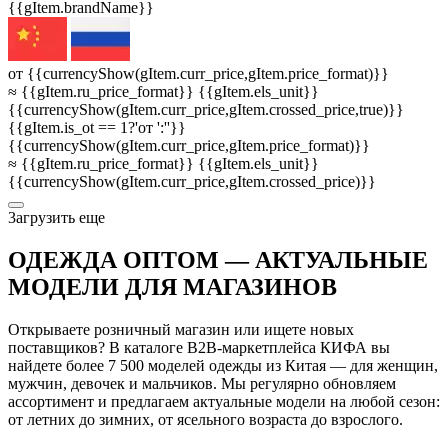
{{gItem.brandName}}
от {{currencyShow(gItem.curr_price,gItem.price_format)}}
≈ {{gItem.ru_price_format}} {{gItem.els_unit}}
{{currencyShow(gItem.curr_price,gItem.crossed_price,true)}}
{{gItem.is_ot == 1?'от ':''}}
{{currencyShow(gItem.curr_price,gItem.price_format)}}
≈ {{gItem.ru_price_format}} {{gItem.els_unit}}
{{currencyShow(gItem.curr_price,gItem.crossed_price)}}
3агрузить еще
ОДЕЖДА ОПТОМ — АКТУАЛЬНЫЕ
МОДЕЛИ ДЛЯ МАГАЗИНОВ
Открываете розничный магазин или ищете новых
поставщиков? В каталоге B2B-маркетплейса КИФА вы
найдете более 7 500 моделей одежды из Китая — для женщин,
мужчин, девочек и мальчиков. Мы регулярно обновляем
ассортимент и предлагаем актуальные модели на любой сезон:
от летних до зимних, от ясельного возраста до взрослого.