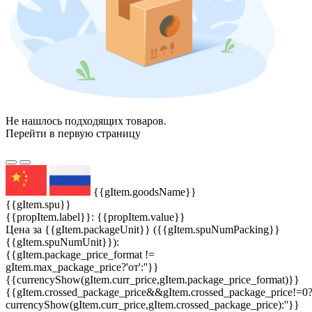
Не нашлось подходящих товаров.
Перейти в первую страницу
{{gItem.goodsName}}
{{gItem.spu}}
{{propItem.label}}: {{propItem.value}}
Цена за {{gItem.packageUnit}} ({{gItem.spuNumPacking}}
{{gItem.spuNumUnit}}):
{{gItem.package_price_format !=
gItem.max_package_price?'от':''}}
{{currencyShow(gItem.curr_price,gItem.package_price_format)}}
{{gItem.crossed_package_price&&gItem.crossed_package_price!=0
currencyShow(gItem.curr_price,gItem.crossed_package_price):''}}