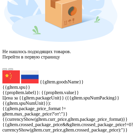
Не нашлось подходящих товаров.
Перейти в первую страницу
{{gItem.goodsName}}
{{gItem.spu}}
{{propItem.label}}: {{propItem.value}}
Цена за {{gItem.packageUnit}} ({{gItem.spuNumPacking}}
{{gItem.spuNumUnit}}):
{{gItem.package_price_format !=
gItem.max_package_price?'от':''}}
{{currencyShow(gItem.curr_price,gItem.package_price_format)}}
{{gItem.crossed_package_price&&gItem.crossed_package_price!=0
currencyShow(gItem.curr_price,gItem.crossed_package_price):''}}