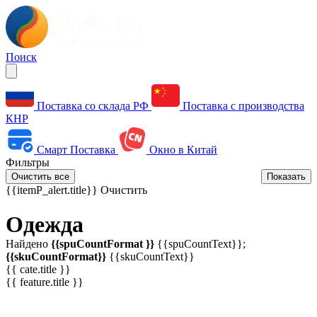
Поиск
Поставка со склада РФ
Поставка с производства
КНР
Смарт Поставка
Окно в Китай
Фильтры
Очистить все
Показать
{{itemP_alert.title}}
Очистить
Одежда
Найдено
{{spuCountFormat }}
{{spuCountText}};
{{skuCountFormat}}
{{skuCountText}}
{{ cate.title }}
{{ feature.title }}