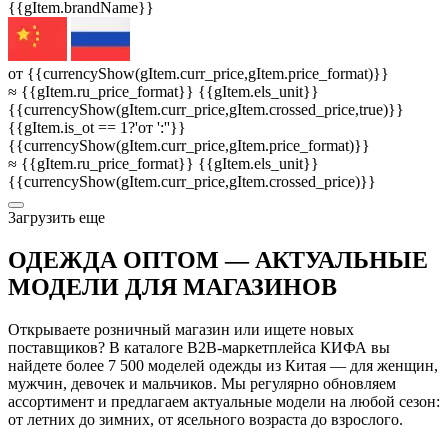
{{gItem.brandName}}
от {{currencyShow(gItem.curr_price,gItem.price_format)}}
≈ {{gItem.ru_price_format}} {{gItem.els_unit}}
{{currencyShow(gItem.curr_price,gItem.crossed_price,true)}}
{{gItem.is_ot == 1?'от ':''}}
{{currencyShow(gItem.curr_price,gItem.price_format)}}
≈ {{gItem.ru_price_format}} {{gItem.els_unit}}
{{currencyShow(gItem.curr_price,gItem.crossed_price)}}
3агрузить еще
ОДЕЖДА ОПТОМ — АКТУАЛЬНЫЕ
МОДЕЛИ ДЛЯ МАГАЗИНОВ
Открываете розничный магазин или ищете новых
поставщиков? В каталоге B2B-маркетплейса КИФА вы
найдете более 7 500 моделей одежды из Китая — для женщин,
мужчин, девочек и мальчиков. Мы регулярно обновляем
ассортимент и предлагаем актуальные модели на любой сезон:
от летних до зимних, от ясельного возраста до взрослого.