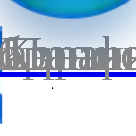
бранн
лавная
Корзи
Проф