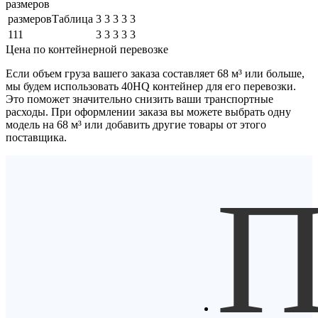
размеров
размеровТаблица
3
3
3
3
3
111
3
3
3
3
3
Цена по контейнерной перевозке
Если объем груза вашего заказа составляет
68 м³
или больше,
мы будем использовать
40HQ контейнер
для его перевозки.
Это поможет значительно снизить ваши транспортные
расходы. При оформлении заказа вы можете выбрать одну
модель на 68 м³ или добавить другие товары от этого
поставщика.
П