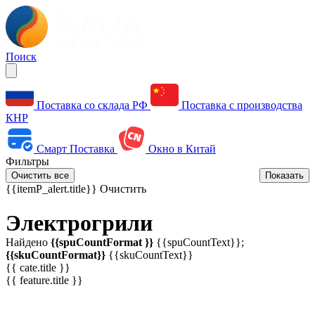
Поиск
Поставка со склада РФ
Поставка с производства
КНР
Смарт Поставка
Окно в Китай
Фильтры
Очистить все
Показать
{{itemP_alert.title}}
Очистить
Электрогрили
Найдено
{{spuCountFormat }}
{{spuCountText}};
{{skuCountFormat}}
{{skuCountText}}
{{ cate.title }}
{{ feature.title }}