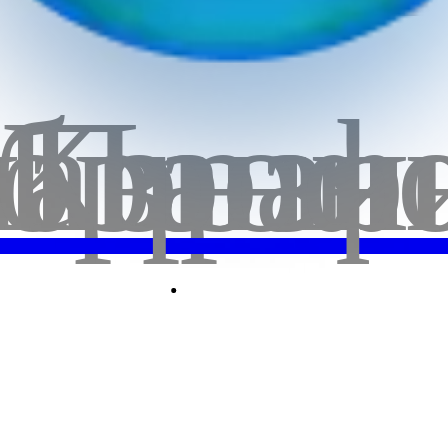
бранн
лавная
Корзи
Проф