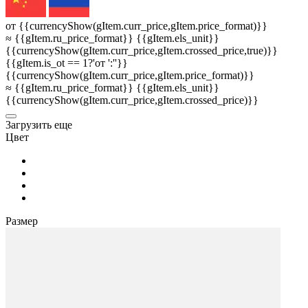
от {{currencyShow(gItem.curr_price,gItem.price_format)}}
≈ {{gItem.ru_price_format}} {{gItem.els_unit}}
{{currencyShow(gItem.curr_price,gItem.crossed_price,true)}}
{{gItem.is_ot == 1?'от ':''}}
{{currencyShow(gItem.curr_price,gItem.price_format)}}
≈ {{gItem.ru_price_format}} {{gItem.els_unit}}
{{currencyShow(gItem.curr_price,gItem.crossed_price)}}
3агрузить еще
Цвет
Размер