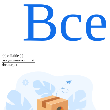
Все
{{ featureTitle }}
{{ cell.title }}
Фильтры