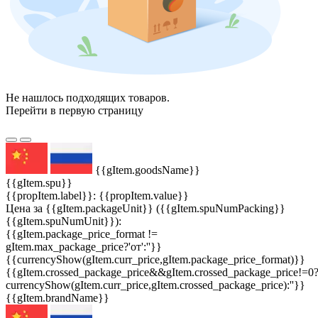
Не нашлось подходящих товаров.
Перейти в первую страницу
{{gItem.goodsName}}
{{gItem.spu}}
{{propItem.label}}: {{propItem.value}}
Цена за {{gItem.packageUnit}} ({{gItem.spuNumPacking}}
{{gItem.spuNumUnit}}):
{{gItem.package_price_format !=
gItem.max_package_price?'от':''}}
{{currencyShow(gItem.curr_price,gItem.package_price_format)}}
{{gItem.crossed_package_price&&gItem.crossed_package_price!=0
currencyShow(gItem.curr_price,gItem.crossed_package_price):''}}
{{gItem.brandName}}