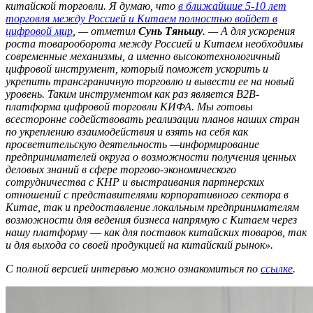
китайской торговли. Я думаю, что
в ближайшие 5-10 лет
торговля между Россией и Китаем полностью войдет в
цифровой мир
,
— отметил
Сунь Тяньшу
.
— А для ускорения
роста товарооборота между Россией и Китаем необходимы
современные механизмы, а именно высокотехнологичный
цифровой инструмент, который поможет ускорить и
укрепить трансграничную торговлю и вывести ее на новый
уровень. Таким инструментом как раз является В2В-
платформа цифровой торговли КИФА. Мы готовы
всесторонне содействовать реализации планов наших стран
по укреплению взаимодействия и взять на себя как
просветительскую деятельность —информирование
предпринимателей округа о возможности получения ценных
деловых знаний в сфере торгово-экономического
сотрудничества с КНР и выстраивания партнерских
отношений с представителями корпоративного сектора в
Китае, так и предоставление локальным предпринимателям
возможности для ведения бизнеса напрямую с Китаем через
нашу платформу
—
как для поставок китайских товаров, так
и для выхода со своей продукцией на китайский рынок».
С полной версией интервью можно ознакомиться по
ссылке
.