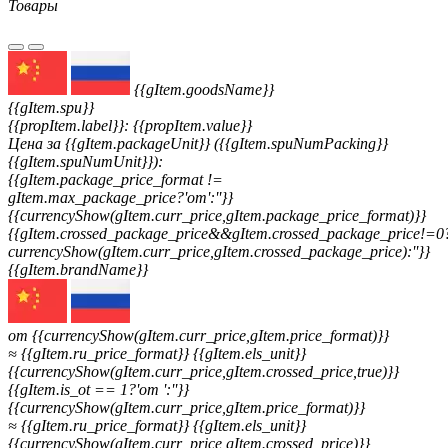
Товары
{{gItem.goodsName}}
{{gItem.spu}}
{{propItem.label}}: {{propItem.value}}
Цена за {{gItem.packageUnit}} ({{gItem.spuNumPacking}}
{{gItem.spuNumUnit}}):
{{gItem.package_price_format !=
gItem.max_package_price?'от':''}}
{{currencyShow(gItem.curr_price,gItem.package_price_format)}}
{{gItem.crossed_package_price&&gItem.crossed_package_price!=0
currencyShow(gItem.curr_price,gItem.crossed_package_price):''}}
{{gItem.brandName}}
от {{currencyShow(gItem.curr_price,gItem.price_format)}}
≈ {{gItem.ru_price_format}} {{gItem.els_unit}}
{{currencyShow(gItem.curr_price,gItem.crossed_price,true)}}
{{gItem.is_ot == 1?'от ':''}}
{{currencyShow(gItem.curr_price,gItem.price_format)}}
≈ {{gItem.ru_price_format}} {{gItem.els_unit}}
{{currencyShow(gItem.curr_price,gItem.crossed_price)}}