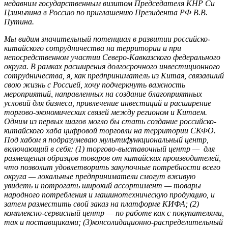
недавним государственным визитом Председателя КНР Си
Цзиньпина в Россию по приглашению Президента РФ В.В.
Путина.
Мы видим значительный потенциал в развитии российско-
китайского сотрудничества на территории и при
непосредственном участии Северо-Кавказского федерального
округа. В рамках расширения долгосрочного инвестиционного
сотрудничества, я, как предприниматель из Китая, связавший
свою жизнь с Россией, хочу подчеркнуть важность
мероприятий, направленных на создание благоприятных
условий для бизнеса, привлечение инвестиций и расширение
торгово-экономических связей между регионом и Китаем.
Одним из первых шагов могло бы стать создание российско-
китайского хаба цифровой торговли на территории СКФО.
Под хабом я подразумеваю мультифункциональный центр,
включающий в себя: (1) торгово-выставочный центр — для
размещения образцов товаров от китайских производителей,
что позволит удовлетворить закупочные потребности всего
округа — локальные предприниматели смогут вживую
увидеть и потрогать широкий ассортимент — товары
народного потребления и машинотехническую продукцию, и
затем разместить свой заказ на платформе КИФА; (2)
комплексно-сервисный центр — по работе как с покупателями,
так и поставщиками; (3)консолидационно-распределительный