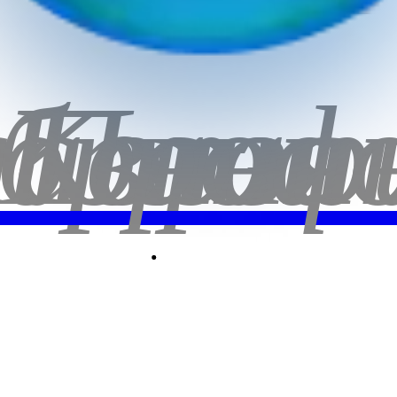
И
бранн
лавная
Корзи
Проф
К