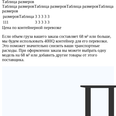
Таблица размеров
Таблица размеровТаблица размеровТаблица размеровТаблица
размеров
размеровТаблица
3
3
3
3
3
111
3
3
3
3
3
Цена по контейнерной перевозке
Если объем груза вашего заказа составляет
68 м³
или больше,
мы будем использовать
40HQ контейнер
для его перевозки.
Это поможет значительно снизить ваши транспортные
расходы. При оформлении заказа вы можете выбрать одну
модель на 68 м³ или добавить другие товары от этого
поставщика.
П