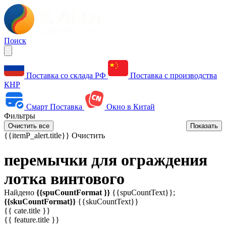
Поиск
Поставка со склада РФ
Поставка с производства
КНР
Смарт Поставка
Окно в Китай
Фильтры
Очистить все
Показать
{{itemP_alert.title}}
Очистить
перемычки для ограждения
лотка винтового
Найдено
{{spuCountFormat }}
{{spuCountText}};
{{skuCountFormat}}
{{skuCountText}}
{{ cate.title }}
{{ feature.title }}