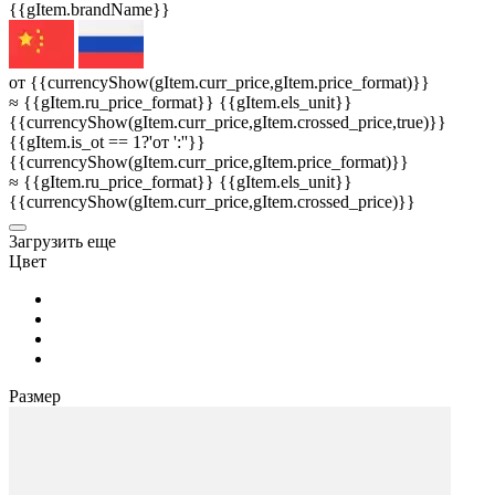
{{gItem.brandName}}
от {{currencyShow(gItem.curr_price,gItem.price_format)}}
≈ {{gItem.ru_price_format}} {{gItem.els_unit}}
{{currencyShow(gItem.curr_price,gItem.crossed_price,true)}}
{{gItem.is_ot == 1?'от ':''}}
{{currencyShow(gItem.curr_price,gItem.price_format)}}
≈ {{gItem.ru_price_format}} {{gItem.els_unit}}
{{currencyShow(gItem.curr_price,gItem.crossed_price)}}
3агрузить еще
Цвет
Размер