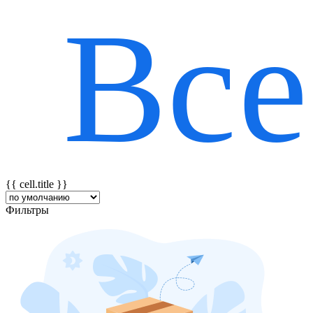
Все
{{ featureTitle }}
{{ cell.title }}
Фильтры