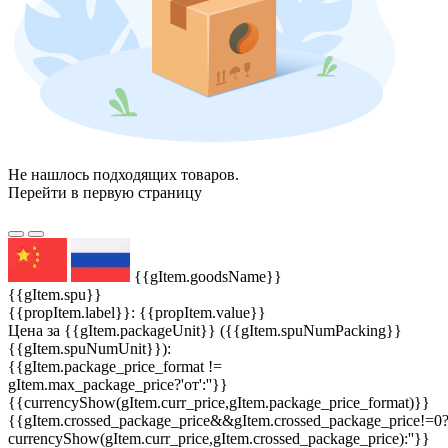
Не нашлось подходящих товаров.
Перейти в первую страницу
{{gItem.goodsName}}
{{gItem.spu}}
{{propItem.label}}: {{propItem.value}}
Цена за {{gItem.packageUnit}} ({{gItem.spuNumPacking}}
{{gItem.spuNumUnit}}):
{{gItem.package_price_format !=
gItem.max_package_price?'от':''}}
{{currencyShow(gItem.curr_price,gItem.package_price_format)}}
{{gItem.crossed_package_price&&gItem.crossed_package_price!=0
currencyShow(gItem.curr_price,gItem.crossed_package_price):''}}