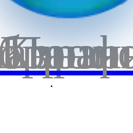
бранн
лавная
Корзи
Проф