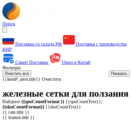
Поиск
Поставка со склада РФ
Поставка с производства
КНР
Смарт Поставка
Окно в Китай
Фильтры
Очистить все
Показать
{{itemP_alert.title}}
Очистить
железные сетки для ползания
Найдено
{{spuCountFormat }}
{{spuCountText}};
{{skuCountFormat}}
{{skuCountText}}
{{ cate.title }}
{{ feature.title }}