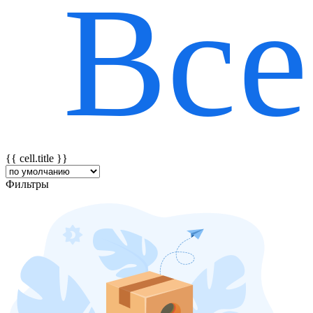
Все
{{ featureTitle }}
{{ cell.title }}
Фильтры