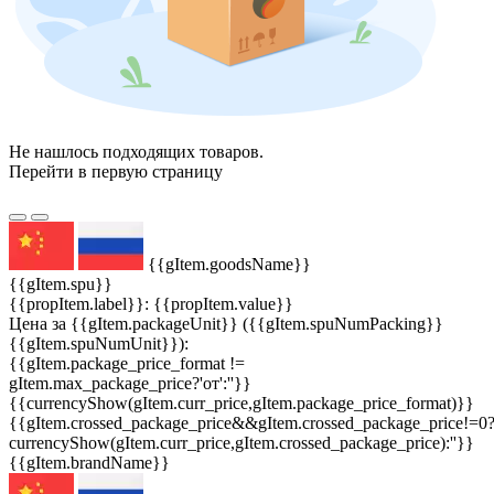
Не нашлось подходящих товаров.
Перейти в первую страницу
{{gItem.goodsName}}
{{gItem.spu}}
{{propItem.label}}: {{propItem.value}}
Цена за {{gItem.packageUnit}} ({{gItem.spuNumPacking}}
{{gItem.spuNumUnit}}):
{{gItem.package_price_format !=
gItem.max_package_price?'от':''}}
{{currencyShow(gItem.curr_price,gItem.package_price_format)}}
{{gItem.crossed_package_price&&gItem.crossed_package_price!=0
currencyShow(gItem.curr_price,gItem.crossed_package_price):''}}
{{gItem.brandName}}