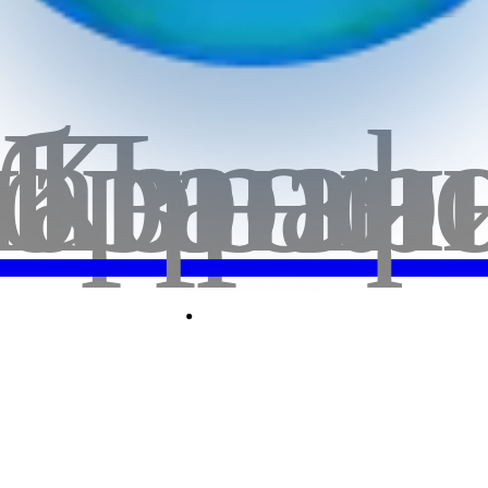
бранн
лавная
Корзи
Проф