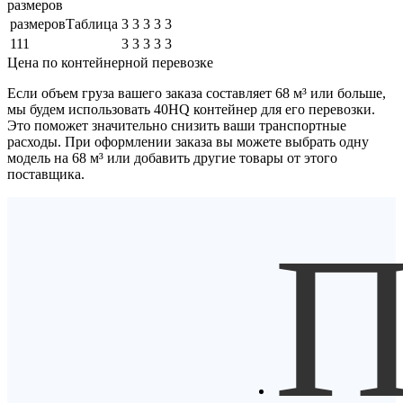
размеров
размеровТаблица
3
3
3
3
3
111
3
3
3
3
3
Цена по контейнерной перевозке
Если объем груза вашего заказа составляет
68 м³
или больше,
мы будем использовать
40HQ контейнер
для его перевозки.
Это поможет значительно снизить ваши транспортные
расходы. При оформлении заказа вы можете выбрать одну
модель на 68 м³ или добавить другие товары от этого
поставщика.
П