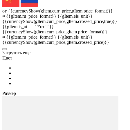
от {{currencyShow(gItem.curr_price,gItem.price_format)}}
≈ {{gItem.ru_price_format}} {{gItem.els_unit}}
{{currencyShow(gItem.curr_price,gItem.crossed_price,true)}}
{{gItem.is_ot == 1?'от ':''}}
{{currencyShow(gItem.curr_price,gItem.price_format)}}
≈ {{gItem.ru_price_format}} {{gItem.els_unit}}
{{currencyShow(gItem.curr_price,gItem.crossed_price)}}
3агрузить еще
Цвет
Размер