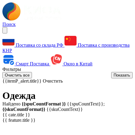
Поиск
Поставка со склада РФ
Поставка с производства
КНР
Смарт Поставка
Окно в Китай
Фильтры
Очистить все
Показать
{{itemP_alert.title}}
Очистить
Одежда
Найдено
{{spuCountFormat }}
{{spuCountText}};
{{skuCountFormat}}
{{skuCountText}}
{{ cate.title }}
{{ feature.title }}