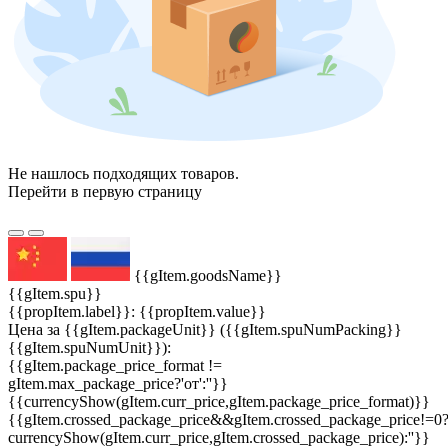
Не нашлось подходящих товаров.
Перейти в первую страницу
{{gItem.goodsName}}
{{gItem.spu}}
{{propItem.label}}: {{propItem.value}}
Цена за {{gItem.packageUnit}} ({{gItem.spuNumPacking}}
{{gItem.spuNumUnit}}):
{{gItem.package_price_format !=
gItem.max_package_price?'от':''}}
{{currencyShow(gItem.curr_price,gItem.package_price_format)}}
{{gItem.crossed_package_price&&gItem.crossed_package_price!=0
currencyShow(gItem.curr_price,gItem.crossed_package_price):''}}