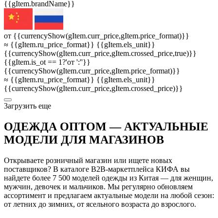
{{gItem.brandName}}
от {{currencyShow(gItem.curr_price,gItem.price_format)}}
≈ {{gItem.ru_price_format}} {{gItem.els_unit}}
{{currencyShow(gItem.curr_price,gItem.crossed_price,true)}}
{{gItem.is_ot == 1?'от ':''}}
{{currencyShow(gItem.curr_price,gItem.price_format)}}
≈ {{gItem.ru_price_format}} {{gItem.els_unit}}
{{currencyShow(gItem.curr_price,gItem.crossed_price)}}
3агрузить еще
ОДЕЖДА ОПТОМ — АКТУАЛЬНЫЕ
МОДЕЛИ ДЛЯ МАГАЗИНОВ
Открываете розничный магазин или ищете новых
поставщиков? В каталоге B2B-маркетплейса КИФА вы
найдете более 7 500 моделей одежды из Китая — для женщин,
мужчин, девочек и мальчиков. Мы регулярно обновляем
ассортимент и предлагаем актуальные модели на любой сезон:
от летних до зимних, от ясельного возраста до взрослого.