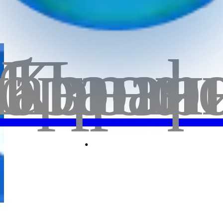
бранн
лавная
Корзи
Проф