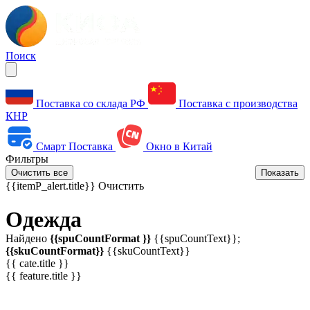
Поиск
Поставка со склада РФ
Поставка с производства
КНР
Смарт Поставка
Окно в Китай
Фильтры
Очистить все
Показать
{{itemP_alert.title}}
Очистить
Одежда
Найдено
{{spuCountFormat }}
{{spuCountText}};
{{skuCountFormat}}
{{skuCountText}}
{{ cate.title }}
{{ feature.title }}