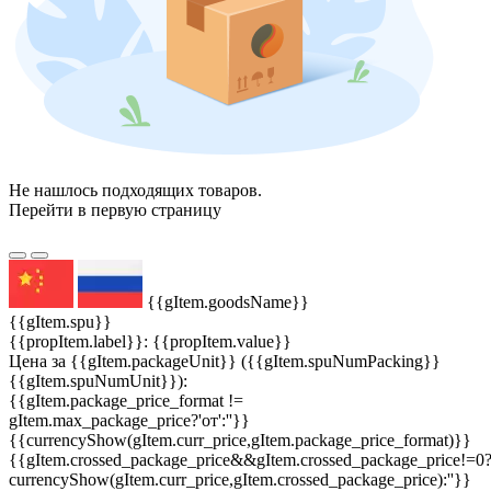
Не нашлось подходящих товаров.
Перейти в первую страницу
{{gItem.goodsName}}
{{gItem.spu}}
{{propItem.label}}: {{propItem.value}}
Цена за {{gItem.packageUnit}} ({{gItem.spuNumPacking}}
{{gItem.spuNumUnit}}):
{{gItem.package_price_format !=
gItem.max_package_price?'от':''}}
{{currencyShow(gItem.curr_price,gItem.package_price_format)}}
{{gItem.crossed_package_price&&gItem.crossed_package_price!=0
currencyShow(gItem.curr_price,gItem.crossed_package_price):''}}