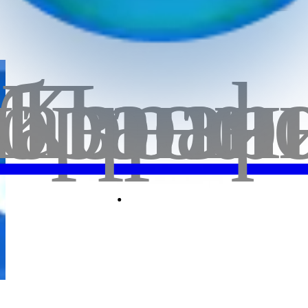
бранн
лавная
Корзи
Проф