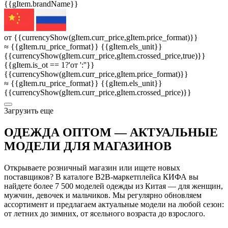
{{gItem.brandName}}
от {{currencyShow(gItem.curr_price,gItem.price_format)}}
≈ {{gItem.ru_price_format}} {{gItem.els_unit}}
{{currencyShow(gItem.curr_price,gItem.crossed_price,true)}}
{{gItem.is_ot == 1?'от ':''}}
{{currencyShow(gItem.curr_price,gItem.price_format)}}
≈ {{gItem.ru_price_format}} {{gItem.els_unit}}
{{currencyShow(gItem.curr_price,gItem.crossed_price)}}
3агрузить еще
ОДЕЖДА ОПТОМ — АКТУАЛЬНЫЕ
МОДЕЛИ ДЛЯ МАГАЗИНОВ
Открываете розничный магазин или ищете новых
поставщиков? В каталоге B2B-маркетплейса КИФА вы
найдете более 7 500 моделей одежды из Китая — для женщин,
мужчин, девочек и мальчиков. Мы регулярно обновляем
ассортимент и предлагаем актуальные модели на любой сезон:
от летних до зимних, от ясельного возраста до взрослого.