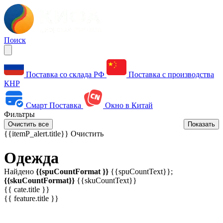
Поиск
Поставка со склада РФ
Поставка с производства
КНР
Смарт Поставка
Окно в Китай
Фильтры
Очистить все
Показать
{{itemP_alert.title}}
Очистить
Одежда
Найдено
{{spuCountFormat }}
{{spuCountText}};
{{skuCountFormat}}
{{skuCountText}}
{{ cate.title }}
{{ feature.title }}