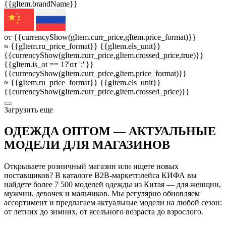
{{gItem.brandName}}
от {{currencyShow(gItem.curr_price,gItem.price_format)}}
≈ {{gItem.ru_price_format}} {{gItem.els_unit}}
{{currencyShow(gItem.curr_price,gItem.crossed_price,true)}}
{{gItem.is_ot == 1?'от ':''}}
{{currencyShow(gItem.curr_price,gItem.price_format)}}
≈ {{gItem.ru_price_format}} {{gItem.els_unit}}
{{currencyShow(gItem.curr_price,gItem.crossed_price)}}
3агрузить еще
ОДЕЖДА ОПТОМ — АКТУАЛЬНЫЕ
МОДЕЛИ ДЛЯ МАГАЗИНОВ
Открываете розничный магазин или ищете новых
поставщиков? В каталоге B2B-маркетплейса КИФА вы
найдете более 7 500 моделей одежды из Китая — для женщин,
мужчин, девочек и мальчиков. Мы регулярно обновляем
ассортимент и предлагаем актуальные модели на любой сезон:
от летних до зимних, от ясельного возраста до взрослого.