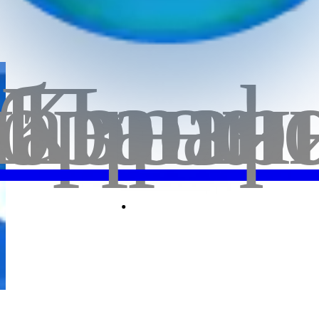
бранн
лавная
Корзи
Проф