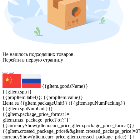
Не нашлось подходящих товаров.
Перейти в первую страницу
{{gItem.goodsName}}
{{gItem.spu}}
{{propItem.label}}: {{propItem.value}}
Цена за {{gItem.packageUnit}} ({{gItem.spuNumPacking}}
{{gItem.spuNumUnit}}):
{{gItem.package_price_format !=
gItem.max_package_price?'от':''}}
{{currencyShow(gItem.curr_price,gItem.package_price_format)}}
{{gItem.crossed_package_price&&gItem.crossed_package_price!=0
currencyShow(gItem.curr_price,gItem.crossed_package_price):''}}