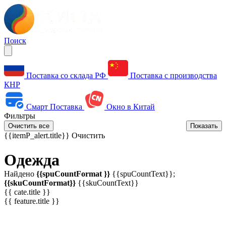
Поиск
Поставка со склада РФ
Поставка с производства
КНР
Смарт Поставка
Окно в Китай
Фильтры
Очистить все
Показать
{{itemP_alert.title}}
Очистить
Одежда
Найдено
{{spuCountFormat }}
{{spuCountText}};
{{skuCountFormat}}
{{skuCountText}}
{{ cate.title }}
{{ feature.title }}