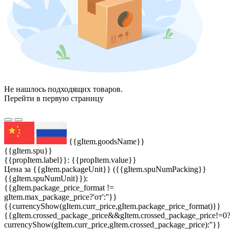
Не нашлось подходящих товаров.
Перейти в первую страницу
{{gItem.goodsName}}
{{gItem.spu}}
{{propItem.label}}: {{propItem.value}}
Цена за {{gItem.packageUnit}} ({{gItem.spuNumPacking}}
{{gItem.spuNumUnit}}):
{{gItem.package_price_format !=
gItem.max_package_price?'от':''}}
{{currencyShow(gItem.curr_price,gItem.package_price_format)}}
{{gItem.crossed_package_price&&gItem.crossed_package_price!=0
currencyShow(gItem.curr_price,gItem.crossed_package_price):''}}