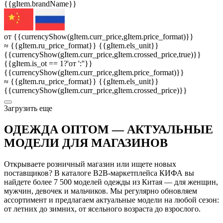
{{gItem.brandName}}
от {{currencyShow(gItem.curr_price,gItem.price_format)}}
≈ {{gItem.ru_price_format}} {{gItem.els_unit}}
{{currencyShow(gItem.curr_price,gItem.crossed_price,true)}}
{{gItem.is_ot == 1?'от ':''}}
{{currencyShow(gItem.curr_price,gItem.price_format)}}
≈ {{gItem.ru_price_format}} {{gItem.els_unit}}
{{currencyShow(gItem.curr_price,gItem.crossed_price)}}
3агрузить еще
ОДЕЖДА ОПТОМ — АКТУАЛЬНЫЕ
МОДЕЛИ ДЛЯ МАГАЗИНОВ
Открываете розничный магазин или ищете новых
поставщиков? В каталоге B2B-маркетплейса КИФА вы
найдете более 7 500 моделей одежды из Китая — для женщин,
мужчин, девочек и мальчиков. Мы регулярно обновляем
ассортимент и предлагаем актуальные модели на любой сезон:
от летних до зимних, от ясельного возраста до взрослого.