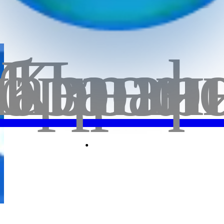
бранн
лавная
Корзи
Проф