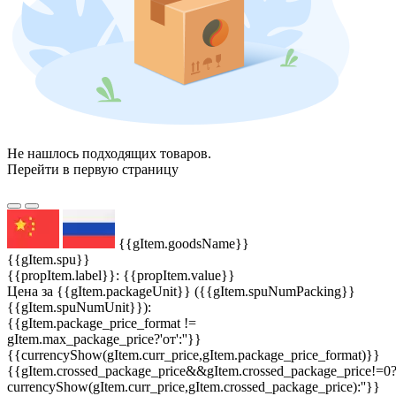
Не нашлось подходящих товаров.
Перейти в первую страницу
{{gItem.goodsName}}
{{gItem.spu}}
{{propItem.label}}: {{propItem.value}}
Цена за {{gItem.packageUnit}} ({{gItem.spuNumPacking}}
{{gItem.spuNumUnit}}):
{{gItem.package_price_format !=
gItem.max_package_price?'от':''}}
{{currencyShow(gItem.curr_price,gItem.package_price_format)}}
{{gItem.crossed_package_price&&gItem.crossed_package_price!=0
currencyShow(gItem.curr_price,gItem.crossed_package_price):''}}