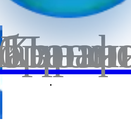
бранн
лавная
Корзи
Проф