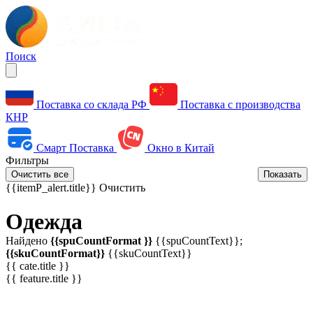
Поиск
Поставка со склада РФ
Поставка с производства
КНР
Смарт Поставка
Окно в Китай
Фильтры
Очистить все
Показать
{{itemP_alert.title}}
Очистить
Одежда
Найдено
{{spuCountFormat }}
{{spuCountText}};
{{skuCountFormat}}
{{skuCountText}}
{{ cate.title }}
{{ feature.title }}