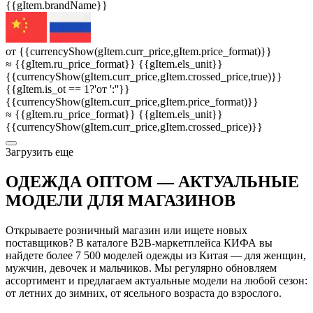
{{gItem.brandName}}
от {{currencyShow(gItem.curr_price,gItem.price_format)}}
≈ {{gItem.ru_price_format}} {{gItem.els_unit}}
{{currencyShow(gItem.curr_price,gItem.crossed_price,true)}}
{{gItem.is_ot == 1?'от ':''}}
{{currencyShow(gItem.curr_price,gItem.price_format)}}
≈ {{gItem.ru_price_format}} {{gItem.els_unit}}
{{currencyShow(gItem.curr_price,gItem.crossed_price)}}
3агрузить еще
ОДЕЖДА ОПТОМ — АКТУАЛЬНЫЕ
МОДЕЛИ ДЛЯ МАГАЗИНОВ
Открываете розничный магазин или ищете новых
поставщиков? В каталоге B2B-маркетплейса КИФА вы
найдете более 7 500 моделей одежды из Китая — для женщин,
мужчин, девочек и мальчиков. Мы регулярно обновляем
ассортимент и предлагаем актуальные модели на любой сезон:
от летних до зимних, от ясельного возраста до взрослого.