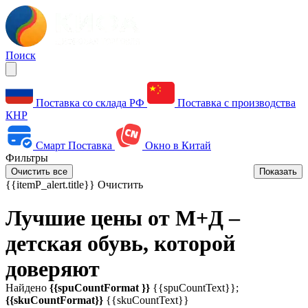
Поиск
Поставка со склада РФ
Поставка с производства
КНР
Смарт Поставка
Окно в Китай
Фильтры
Очистить все
Показать
{{itemP_alert.title}}
Очистить
Лучшие цены от М+Д –
детская обувь, которой
доверяют
Найдено
{{spuCountFormat }}
{{spuCountText}};
{{skuCountFormat}}
{{skuCountText}}