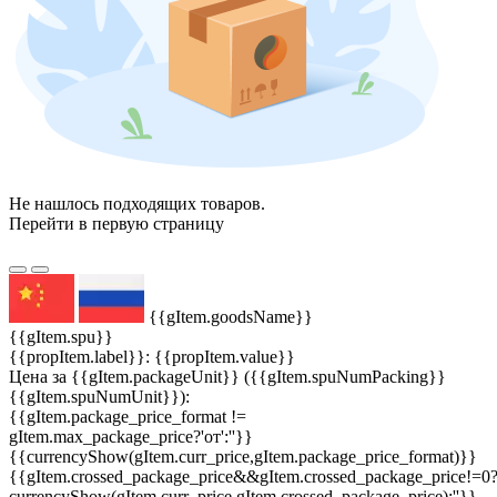
Не нашлось подходящих товаров.
Перейти в первую страницу
{{gItem.goodsName}}
{{gItem.spu}}
{{propItem.label}}: {{propItem.value}}
Цена за {{gItem.packageUnit}} ({{gItem.spuNumPacking}}
{{gItem.spuNumUnit}}):
{{gItem.package_price_format !=
gItem.max_package_price?'от':''}}
{{currencyShow(gItem.curr_price,gItem.package_price_format)}}
{{gItem.crossed_package_price&&gItem.crossed_package_price!=0
currencyShow(gItem.curr_price,gItem.crossed_package_price):''}}