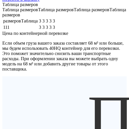
Таблица размеров
Таблица размеровТаблица размеровТаблица размеровТаблица
размеров
размеровТаблица
3
3
3
3
3
111
3
3
3
3
3
Цена по контейнерной перевозке
Если объем груза вашего заказа составляет
68 м³
или больше,
мы будем использовать
40HQ контейнер
для его перевозки.
Это поможет значительно снизить ваши транспортные
расходы. При оформлении заказа вы можете выбрать одну
модель на 68 м³ или добавить другие товары от этого
поставщика.
П