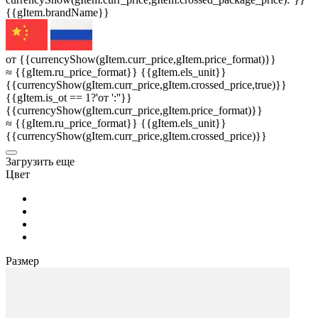
{{gItem.brandName}}
от {{currencyShow(gItem.curr_price,gItem.price_format)}}
≈ {{gItem.ru_price_format}} {{gItem.els_unit}}
{{currencyShow(gItem.curr_price,gItem.crossed_price,true)}}
{{gItem.is_ot == 1?'от ':''}}
{{currencyShow(gItem.curr_price,gItem.price_format)}}
≈ {{gItem.ru_price_format}} {{gItem.els_unit}}
{{currencyShow(gItem.curr_price,gItem.crossed_price)}}
3агрузить еще
Цвет
Размер