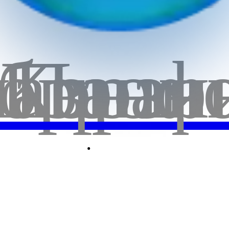
бранн
лавная
Корзи
Проф