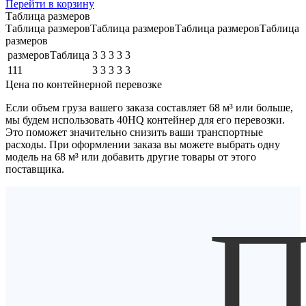
Перейти в корзину
Таблица размеров
Таблица размеровТаблица размеровТаблица размеровТаблица
размеров
размеровТаблица
3
3
3
3
3
111
3
3
3
3
3
Цена по контейнерной перевозке
Если объем груза вашего заказа составляет
68 м³
или больше,
мы будем использовать
40HQ контейнер
для его перевозки.
Это поможет значительно снизить ваши транспортные
расходы. При оформлении заказа вы можете выбрать одну
модель на 68 м³ или добавить другие товары от этого
поставщика.
П