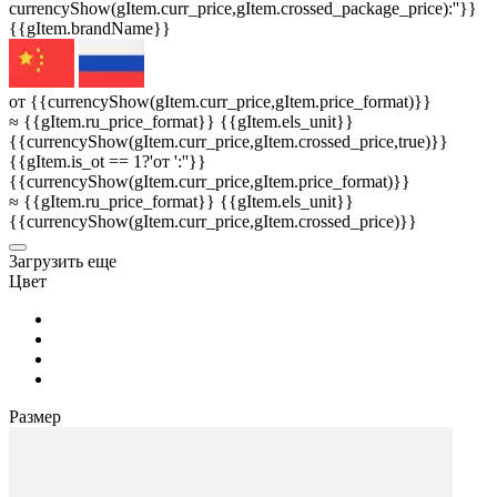
currencyShow(gItem.curr_price,gItem.crossed_package_price):''}}
{{gItem.brandName}}
от {{currencyShow(gItem.curr_price,gItem.price_format)}}
≈ {{gItem.ru_price_format}} {{gItem.els_unit}}
{{currencyShow(gItem.curr_price,gItem.crossed_price,true)}}
{{gItem.is_ot == 1?'от ':''}}
{{currencyShow(gItem.curr_price,gItem.price_format)}}
≈ {{gItem.ru_price_format}} {{gItem.els_unit}}
{{currencyShow(gItem.curr_price,gItem.crossed_price)}}
3агрузить еще
Цвет
Размер