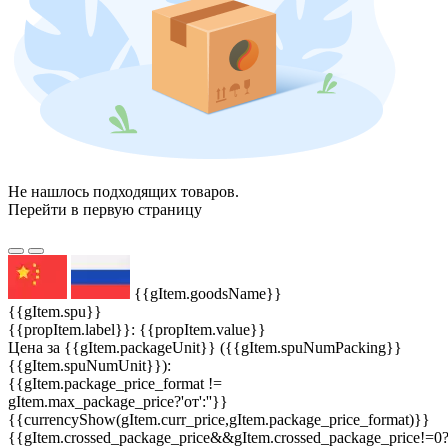
Не нашлось подходящих товаров.
Перейти в первую страницу
{{gItem.goodsName}}
{{gItem.spu}}
{{propItem.label}}: {{propItem.value}}
Цена за {{gItem.packageUnit}} ({{gItem.spuNumPacking}}
{{gItem.spuNumUnit}}):
{{gItem.package_price_format !=
gItem.max_package_price?'от':''}}
{{currencyShow(gItem.curr_price,gItem.package_price_format)}}
{{gItem.crossed_package_price&&gItem.crossed_package_price!=0