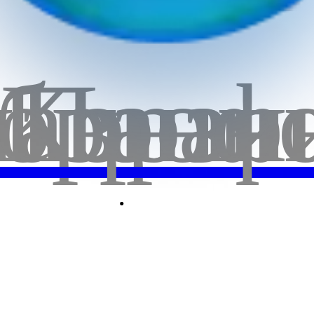
бранн
лавная
Корзи
Проф