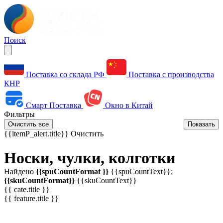
Поиск
Поставка со склада РФ
Поставка с производства
КНР
Смарт Поставка
Окно в Китай
Фильтры
Очистить все
Показать
{{itemP_alert.title}}
Очистить
Носки, чулки, колготки
Найдено
{{spuCountFormat }}
{{spuCountText}};
{{skuCountFormat}}
{{skuCountText}}
{{ cate.title }}
{{ feature.title }}