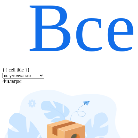
Все
{{ featureTitle }}
{{ cell.title }}
Фильтры