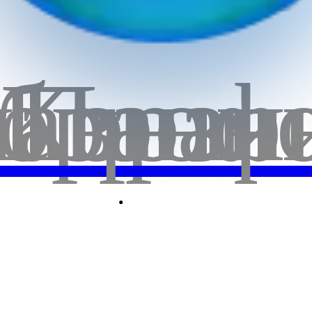
бранн
лавная
Корзи
Проф