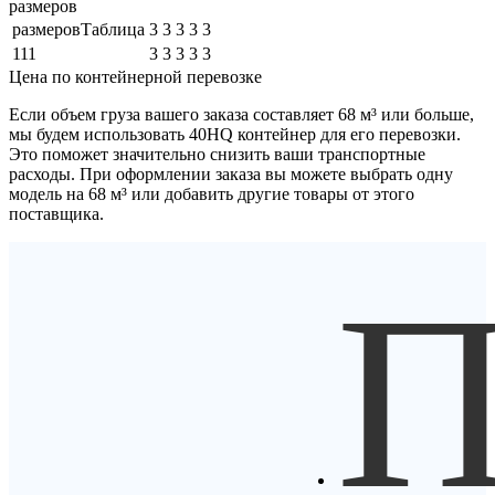
размеров
размеровТаблица
3
3
3
3
3
111
3
3
3
3
3
Цена по контейнерной перевозке
Если объем груза вашего заказа составляет
68 м³
или больше,
мы будем использовать
40HQ контейнер
для его перевозки.
Это поможет значительно снизить ваши транспортные
расходы. При оформлении заказа вы можете выбрать одну
модель на 68 м³ или добавить другие товары от этого
поставщика.
П