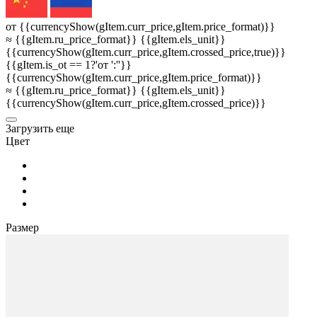
от {{currencyShow(gItem.curr_price,gItem.price_format)}}
≈ {{gItem.ru_price_format}} {{gItem.els_unit}}
{{currencyShow(gItem.curr_price,gItem.crossed_price,true)}}
{{gItem.is_ot == 1?'от ':''}}
{{currencyShow(gItem.curr_price,gItem.price_format)}}
≈ {{gItem.ru_price_format}} {{gItem.els_unit}}
{{currencyShow(gItem.curr_price,gItem.crossed_price)}}
3агрузить еще
Цвет
Размер