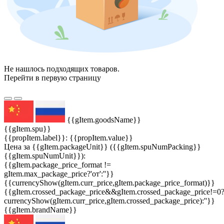
Не нашлось подходящих товаров.
Перейти в первую страницу
{{gItem.goodsName}}
{{gItem.spu}}
{{propItem.label}}: {{propItem.value}}
Цена за {{gItem.packageUnit}} ({{gItem.spuNumPacking}}
{{gItem.spuNumUnit}}):
{{gItem.package_price_format !=
gItem.max_package_price?'от':''}}
{{currencyShow(gItem.curr_price,gItem.package_price_format)}}
{{gItem.crossed_package_price&&gItem.crossed_package_price!=0
currencyShow(gItem.curr_price,gItem.crossed_package_price):''}}
{{gItem.brandName}}