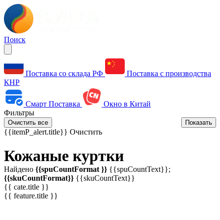
Поиск
Поставка со склада РФ
Поставка с производства
КНР
Смарт Поставка
Окно в Китай
Фильтры
Очистить все
Показать
{{itemP_alert.title}}
Очистить
Кожаные куртки
Найдено
{{spuCountFormat }}
{{spuCountText}};
{{skuCountFormat}}
{{skuCountText}}
{{ cate.title }}
{{ feature.title }}