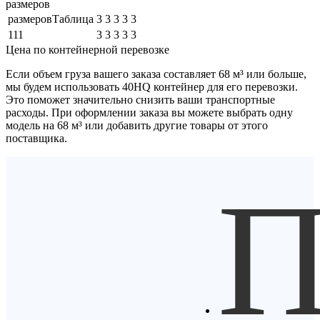
размеров
размеровТаблица
3
3
3
3
3
111
3
3
3
3
3
Цена по контейнерной перевозке
Если объем груза вашего заказа составляет
68 м³
или больше,
мы будем использовать
40HQ контейнер
для его перевозки.
Это поможет значительно снизить ваши транспортные
расходы. При оформлении заказа вы можете выбрать одну
модель на 68 м³ или добавить другие товары от этого
поставщика.
П