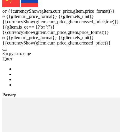
от {{currencyShow(gItem.curr_price,gItem.price_format)}}
≈ {{gItem.ru_price_format}} {{gItem.els_unit}}
{{currencyShow(gItem.curr_price,gItem.crossed_price,true)}}
{{gItem.is_ot == 1?'от ':''}}
{{currencyShow(gItem.curr_price,gItem.price_format)}}
≈ {{gItem.ru_price_format}} {{gItem.els_unit}}
{{currencyShow(gItem.curr_price,gItem.crossed_price)}}
3агрузить еще
Цвет
Размер