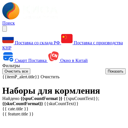
Поиск
Поставка со склада РФ
Поставка с производства
КНР
Смарт Поставка
Окно в Китай
Фильтры
Очистить все
Показать
{{itemP_alert.title}}
Очистить
Наборы для кормления
Найдено
{{spuCountFormat }}
{{spuCountText}};
{{skuCountFormat}}
{{skuCountText}}
{{ cate.title }}
{{ feature.title }}