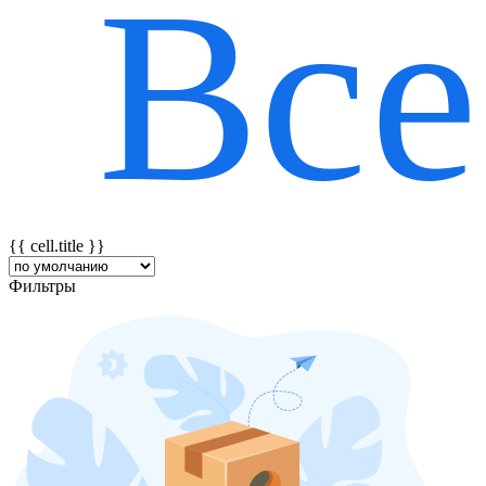
Все
{{ featureTitle }}
{{ cell.title }}
Фильтры