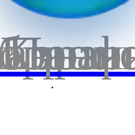
бранн
лавная
Корзи
Проф