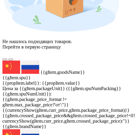
Не нашлось подходящих товаров.
Перейти в первую страницу
{{gItem.goodsName}}
{{gItem.spu}}
{{propItem.label}}: {{propItem.value}}
Цена за {{gItem.packageUnit}} ({{gItem.spuNumPacking}}
{{gItem.spuNumUnit}}):
{{gItem.package_price_format !=
gItem.max_package_price?'от':''}}
{{currencyShow(gItem.curr_price,gItem.package_price_format)}}
{{gItem.crossed_package_price&&gItem.crossed_package_price!=0
currencyShow(gItem.curr_price,gItem.crossed_package_price):''}}
{{gItem.brandName}}