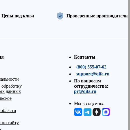
Цены под ключ
Проверенные производители
ия
Контакты
(800) 555-07-62
support@qifa.ru
альности
По вопросам
 обработку
сотрудничества:
ых данных
pr@qifa.ru
льское
Мы в соцсетях:
 области
 по сайту
а