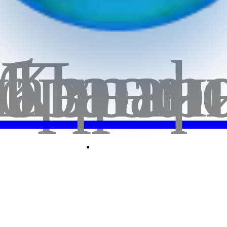
бранн
лавная
Корзи
Проф