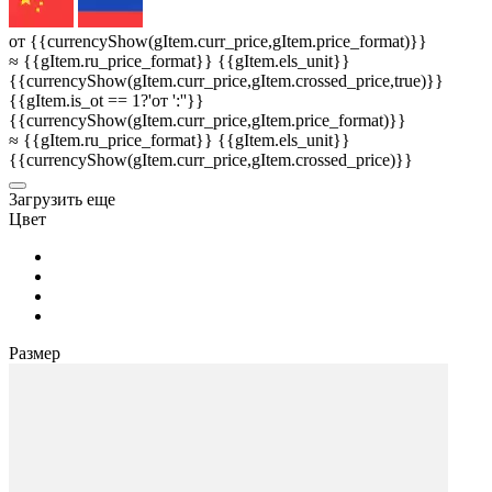
от {{currencyShow(gItem.curr_price,gItem.price_format)}}
≈ {{gItem.ru_price_format}} {{gItem.els_unit}}
{{currencyShow(gItem.curr_price,gItem.crossed_price,true)}}
{{gItem.is_ot == 1?'от ':''}}
{{currencyShow(gItem.curr_price,gItem.price_format)}}
≈ {{gItem.ru_price_format}} {{gItem.els_unit}}
{{currencyShow(gItem.curr_price,gItem.crossed_price)}}
3агрузить еще
Цвет
Размер