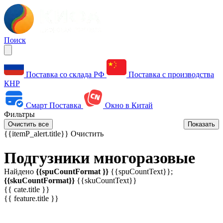
Поиск
Поставка со склада РФ
Поставка с производства
КНР
Смарт Поставка
Окно в Китай
Фильтры
Очистить все
Показать
{{itemP_alert.title}}
Очистить
Подгузники многоразовые
Найдено
{{spuCountFormat }}
{{spuCountText}};
{{skuCountFormat}}
{{skuCountText}}
{{ cate.title }}
{{ feature.title }}