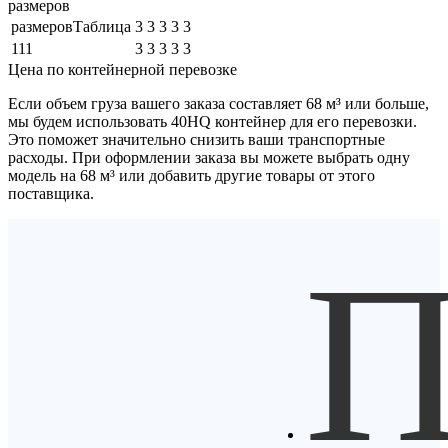
размеров
размеровТаблица
3
3
3
3
3
111
3
3
3
3
3
Цена по контейнерной перевозке
Если объем груза вашего заказа составляет
68 м³
или больше,
мы будем использовать
40HQ контейнер
для его перевозки.
Это поможет значительно снизить ваши транспортные
расходы. При оформлении заказа вы можете выбрать одну
модель на 68 м³ или добавить другие товары от этого
поставщика.
П