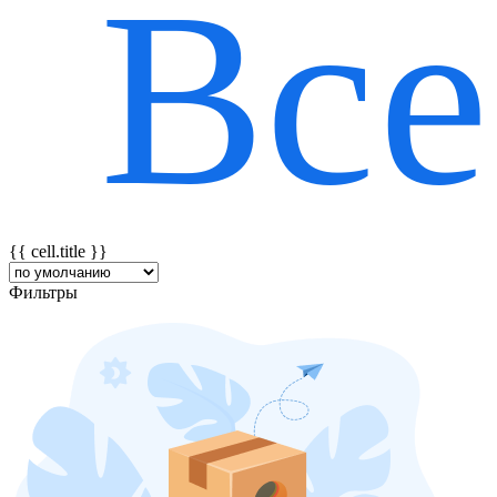
Все
{{ featureTitle }}
{{ cell.title }}
Фильтры