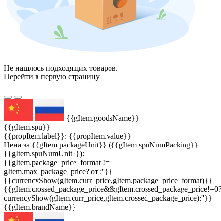
Не нашлось подходящих товаров.
Перейти в первую страницу
{{gItem.goodsName}}
{{gItem.spu}}
{{propItem.label}}: {{propItem.value}}
Цена за {{gItem.packageUnit}} ({{gItem.spuNumPacking}}
{{gItem.spuNumUnit}}):
{{gItem.package_price_format !=
gItem.max_package_price?'от':''}}
{{currencyShow(gItem.curr_price,gItem.package_price_format)}}
{{gItem.crossed_package_price&&gItem.crossed_package_price!=0
currencyShow(gItem.curr_price,gItem.crossed_package_price):''}}
{{gItem.brandName}}